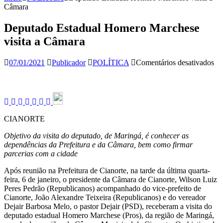
Câmara
Deputado Estadual Homero Marchese
visita a Câmara
em
07/01/2021
Publicador
POLÍTICA
Comentários desativados
De
Es
Ho
Ma
vis
a
CIANORTE
Câ
Objetivo da visita do deputado, de Maringá, é conhecer as
dependências da Prefeitura e da Câmara, bem como firmar
parcerias com a cidade
Após reunião na Prefeitura de Cianorte, na tarde da última quarta-
feira, 6 de janeiro, o presidente da Câmara de Cianorte, Wilson Luiz
Peres Pedrão (Republicanos) acompanhado do vice-prefeito de
Cianorte, João Alexandre Teixeira (Republicanos) e do vereador
Dejair Barbosa Melo, o pastor Dejair (PSD), receberam a visita do
deputado estadual Homero Marchese (Pros), da região de Maringá,