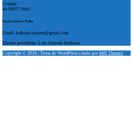
Celular:
44 99977 9661
Escreva para a Folha
Email: folhadecianorte@gmail.com
Diretor presidente: Luis Antonio Barbosa
Copyright © 2026 | Tema do WordPress criado por
MH Themes