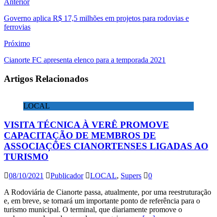
Anterior
Governo aplica R$ 17,5 milhões em projetos para rodovias e
ferrovias
Próximo
Cianorte FC apresenta elenco para a temporada 2021
Artigos Relacionados
LOCAL
VISITA TÉCNICA À VERÊ PROMOVE
CAPACITAÇÃO DE MEMBROS DE
ASSOCIAÇÕES CIANORTENSES LIGADAS AO
TURISMO
08/10/2021
Publicador
LOCAL
,
Supers
0
A Rodoviária de Cianorte passa, atualmente, por uma reestruturação
e, em breve, se tornará um importante ponto de referência para o
turismo municipal. O terminal, que diariamente promove o