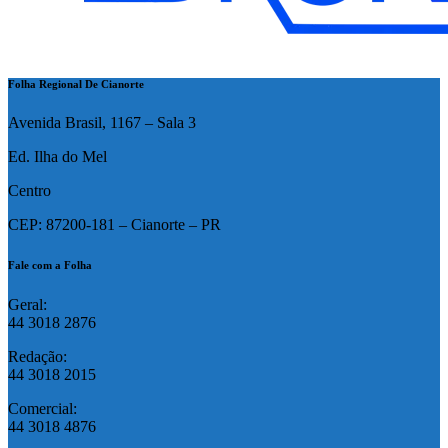
Folha Regional De Cianorte
Avenida Brasil, 1167 – Sala 3
Ed. Ilha do Mel
Centro
CEP: 87200-181 – Cianorte – PR
Fale com a Folha
Geral:
44 3018 2876
Redação:
44 3018 2015
Comercial:
44 3018 4876