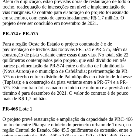
Além da duplicação, estão previstas obras de restauração de todo o
trecho, readequação de interseções em nível e implementação de
vias marginais. O contrato para elaboração do projeto foi assinado
em setembro, com custo de aproximadamente R$ 1,7 milhão. O
projeto deve ser concluído em novembro de 2021.
PR-574 e PR-575
Para a região Oeste do Estado o projeto contratado é o de
pavimentação de trechos das rodovias PR-574 e PR-575, além da
construção de pista variante entre essas duas vias. No total, são 22
quilômetros contemplados pelo projeto, que está dividido em três
partes: pavimentação da PR-574 entre o distrito de Palmitópolis
(Nova Aurora) e o município de Cafelândia; pavimentação da PR-
575 no trecho entre o distrito de Palmitópolis e o distrito de Jotaesse
(Tupãssi); e a construção da pista variante entre a PR-574 e a PR-
575. Este contrato foi assinado no início de outubro e a previsão de
término é para dezembro de 2021. O valor do contrato é de pouco
mais de R$ 1,7 milhão.
PR-466 Lote 1
O projeto prevê restauração e ampliação da capacidade da PRC-466
no trecho entre Pitanga e o início do perímetro urbano de Turvo, na
região Central do Estado. São 45,5 quilômetros de extensão, entre o
entroncamento das PRs- 460 e 239 e o km 220 da PRC-466, já em