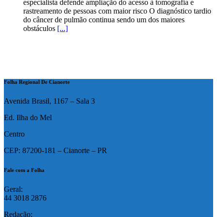
especialista defende ampliação do acesso à tomografia e
rastreamento de pessoas com maior risco O diagnóstico tardio
do câncer de pulmão continua sendo um dos maiores
obstáculos
[...]
Folha Regional De Cianorte
Avenida Brasil, 1167 – Sala 3
Ed. Ilha do Mel
Centro
CEP: 87200-181 – Cianorte – PR
Fale com a Folha
Geral:
44 3018 2876
Redação: