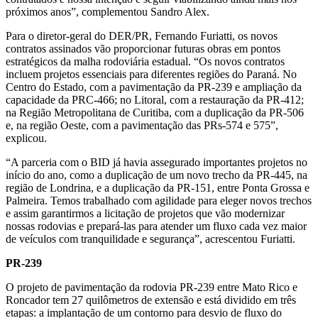
próximos anos”, complementou Sandro Alex.
Para o diretor-geral do DER/PR, Fernando Furiatti, os novos
contratos assinados vão proporcionar futuras obras em pontos
estratégicos da malha rodoviária estadual. “Os novos contratos
incluem projetos essenciais para diferentes regiões do Paraná. No
Centro do Estado, com a pavimentação da PR-239 e ampliação da
capacidade da PRC-466; no Litoral, com a restauração da PR-412;
na Região Metropolitana de Curitiba, com a duplicação da PR-506
e, na região Oeste, com a pavimentação das PRs-574 e 575”,
explicou.
“A parceria com o BID já havia assegurado importantes projetos no
início do ano, como a duplicação de um novo trecho da PR-445, na
região de Londrina, e a duplicação da PR-151, entre Ponta Grossa e
Palmeira. Temos trabalhado com agilidade para eleger novos trechos
e assim garantirmos a licitação de projetos que vão modernizar
nossas rodovias e prepará-las para atender um fluxo cada vez maior
de veículos com tranquilidade e segurança”, acrescentou Furiatti.
PR-239
O projeto de pavimentação da rodovia PR-239 entre Mato Rico e
Roncador tem 27 quilômetros de extensão e está dividido em três
etapas: a implantação de um contorno para desvio de fluxo do