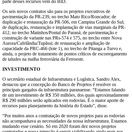
parte desses recursos vem do BID.
Os seis novos contratos são para os projetos executivos de
pavimentação da PR-239, no trecho Mato Rico/Roncador; de
duplicação e restauração da PR-506, em Campina Grande do Sul;
de duplicação, restauração e implantação de vias marginais da PR-
412, no trecho Matinhos/Pontal do Paraná; de pavimentação e
construção de variante nas PRs-574 e 575, no trecho entre Nova
Aurora/Cafelândia/Tupãssi; de restauração e ampliação de
capacidade da PRC-466 (lote 1), no trecho de Pitanga a Turvo e,
ainda, o projeto de tratamento de pontos críticos de escorregamento
de taludes na malha ferroviária da Ferroeste.
INVESTIMENTO
O secretário estadual de Infraestrutura e Logística, Sandro Alex,
destacou que a concepção do Banco de Projetos é resolver os
principais gargalos da infraestrutura paranaense. “Estamos falando
de um investimento de R$ 350 milhões, dos quais aproximadamente
R$ 290 milhões serão aplicados em rodovias. É o maior aporte de
recursos para planejamento da história do Estado”, disse.
“Por muitos anos a contratação de novos projetos para as rodovias
não acompanhava as necessidades da nossa infraestrutura. Estamos
mudando esse cenário. Só em 2020 foram dez novos projetos
contratados e nossa intenção é seguir viabilizando ainda mais nos