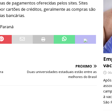
as de pagamentos oferecidas pelos sites. Sites
or cartões de créditos, geralmente as compras são
ias bancárias.
o Paraná
Emp
vac
PRÓXIMO
ira
Duas universidades estaduais estão entre as
06
melhores do Brasil
Após
asso
camp
à vac
São 