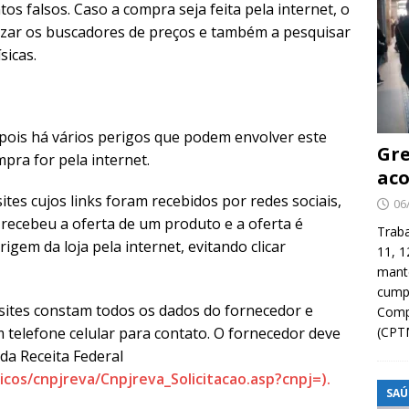
s falsos. Caso a compra seja feita pela internet, o
izar os buscadores de preços e também a pesquisar
sicas.
pois há vários perigos que podem envolver este
Gre
pra for pela internet.
aco
ites cujos links foram recebidos por redes sociais,
06
recebeu a oferta de um produto e a oferta é
Traba
rigem da loja pela internet, evitando clicar
11, 1
manté
cump
sites constam todos os dados do fornecedor e
Compa
 telefone celular para contato. O fornecedor deve
(CPT
e da Receita Federal
icos/cnpjreva/Cnpjreva_Solicitacao.asp?cnpj=).
SAÚ