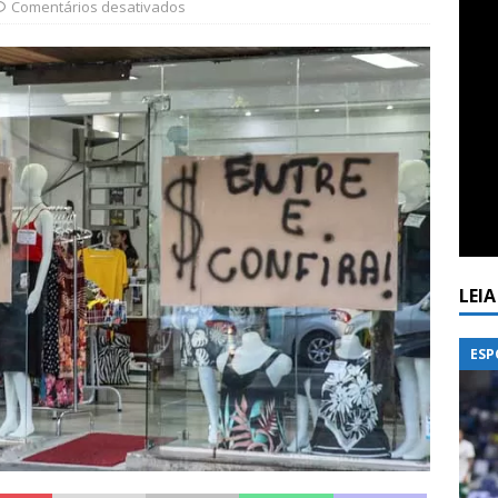
Comentários desativados
LEI
ESP