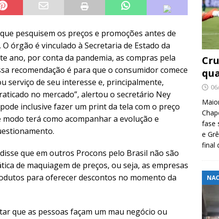
 que pesquisem os preços e promoções antes de
O órgão é vinculado à Secretaria de Estado da
Neste ano, por conta da pandemia, as compras pela
Cru
ossa recomendação é para que o consumidor comece
qua
u serviço de seu interesse e, principalmente,
06
praticado no mercado”, alertou o secretário Ney
Maio
pode inclusive fazer um print da tela com o preço
Chape
te modo terá como acompanhar a evolução e
fase 
uestionamento.
e Grê
final
 disse que em outros Procons pelo Brasil não são
ática de maquiagem de preços, ou seja, as empresas
odutos para oferecer descontos no momento da
NAC
evitar que as pessoas façam um mau negócio ou