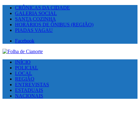
CRÔNICAS DA CIDADE
GALERIA SOCIAL
SANTA COZINHA
HORÁRIOS DE ÔNIBUS (REGIÃO)
PIADAS VAGAU
Facebook
INÍCIO
POLICIAL
LOCAL
REGIÃO
ENTREVISTAS
ESTADUAIS
NACIONAIS