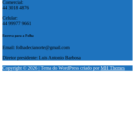
Comercial:
44 3018 4876
Celular:
44 99977 9661
Escreva para a Folha
Email: folhadecianorte@gmail.com
Diretor presidente: Luis Antonio Barbosa
Copyright © 2026 | Tema do WordPress criado por
MH Themes