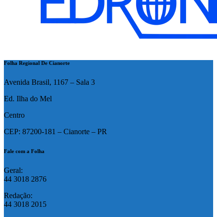
Folha Regional De Cianorte
Avenida Brasil, 1167 – Sala 3
Ed. Ilha do Mel
Centro
CEP: 87200-181 – Cianorte – PR
Fale com a Folha
Geral:
44 3018 2876
Redação:
44 3018 2015