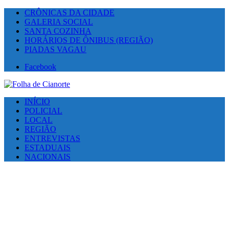
CRÔNICAS DA CIDADE
GALERIA SOCIAL
SANTA COZINHA
HORÁRIOS DE ÔNIBUS (REGIÃO)
PIADAS VAGAU
Facebook
INÍCIO
POLICIAL
LOCAL
REGIÃO
ENTREVISTAS
ESTADUAIS
NACIONAIS