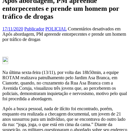
Após abordagem, PM apreende
entorpecentes e prende um homem por
tráfico de drogas
17/11/2020
Publicador
POLICIAL
Comentários desativados
em
Após abordagem, PM apreende entorpecentes e prende um homem
por tráfico de drogas
Na última sexta-feira (13/11), por volta das 18h50min, a equipe
ROTAM realizava patrulhamento pelo Jardim Asa Branca, em
Cianorte, quando, no cruzamento da Rua Asa Branca com a
Avenida Coruja, visualizou três jovens que, ao perceberem os
policiais, demonstraram inquietação e nervosismo, motivo pelo qual
foi procedida a abordagem.
Após a busca pessoal, nada de ilícito foi encontrado, porém,
enquanto era realizada a checagem documental, um jovem de 21
anos sussurrou para um indivíduo, que se encontrava do outro lado
da rua: “joga, joga, o que está em cima da cama.” Diante da
suspeição, os militares questionaram o abordado sobre seu endereço