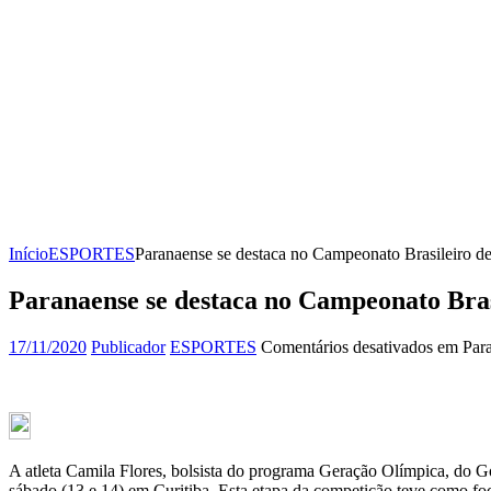
Início
ESPORTES
Paranaense se destaca no Campeonato Brasileiro d
Paranaense se destaca no Campeonato Bras
17/11/2020
Publicador
ESPORTES
Comentários desativados
em Para
A atleta Camila Flores, bolsista do programa Geração Olímpica, do Go
sábado (13 e 14) em Curitiba. Esta etapa da competição teve como foc