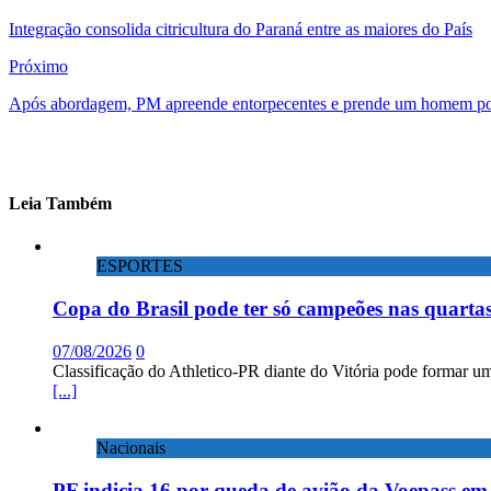
Integração consolida citricultura do Paraná entre as maiores do País
Próximo
Após abordagem, PM apreende entorpecentes e prende um homem por
Leia Também
ESPORTES
Copa do Brasil pode ter só campeões nas quartas
07/08/2026
0
Classificação do Athletico-PR diante do Vitória pode formar um
[...]
Nacionais
PF indicia 16 por queda de avião da Voepass e