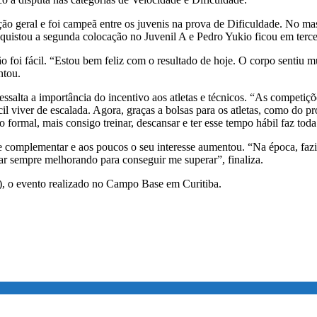
o geral e foi campeã entre os juvenis na prova de Dificuldade. No ma
uistou a segunda colocação no Juvenil A e Pedro Yukio ficou em tercei
o foi fácil. “Estou bem feliz com o resultado de hoje. O corpo sentiu
ntou.
ssalta a importância do incentivo aos atletas e técnicos. “As competiç
cil viver de escalada. Agora, graças a bolsas para os atletas, como do p
rmal, mais consigo treinar, descansar e ter esse tempo hábil faz toda a
 complementar e aos poucos o seu interesse aumentou. “Na época, fazia 
ar sempre melhorando para conseguir me superar”, finaliza.
, o evento realizado no Campo Base em Curitiba.