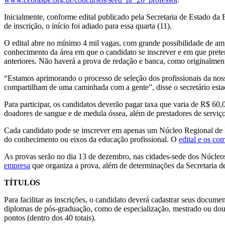
Inicialmente, conforme edital publicado pela Secretaria de Estado da E
de inscrição, o início foi adiado para essa quarta (11).
O edital abre no mínimo 4 mil vagas, com grande possibilidade de amp
conhecimento da área em que o candidato se inscrever e em que pretend
anteriores. Não haverá a prova de redação e banca, como originalment
“Estamos aprimorando o processo de seleção dos profissionais da nos
compartilham de uma caminhada com a gente”, disse o secretário est
Para participar, os candidatos deverão pagar taxa que varia de R$ 60,
doadores de sangue e de medula óssea, além de prestadores de serviço 
Cada candidato pode se inscrever em apenas um Núcleo Regional de E
do conhecimento ou eixos da educação profissional. O
edital e os co
As provas serão no dia 13 de dezembro, nas cidades-sede dos Núcleo
empresa
que organiza a prova, além de determinações da Secretaria d
TÍTULOS
Para facilitar as inscrições, o candidato deverá cadastrar seus docume
diplomas de pós-graduação, como de especialização, mestrado ou dout
pontos (dentro dos 40 totais).