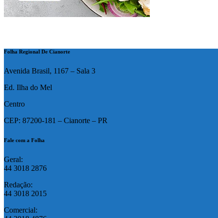
Folha Regional De Cianorte
Avenida Brasil, 1167 – Sala 3
Ed. Ilha do Mel
Centro
CEP: 87200-181 – Cianorte – PR
Fale com a Folha
Geral:
44 3018 2876
Redação:
44 3018 2015
Comercial: