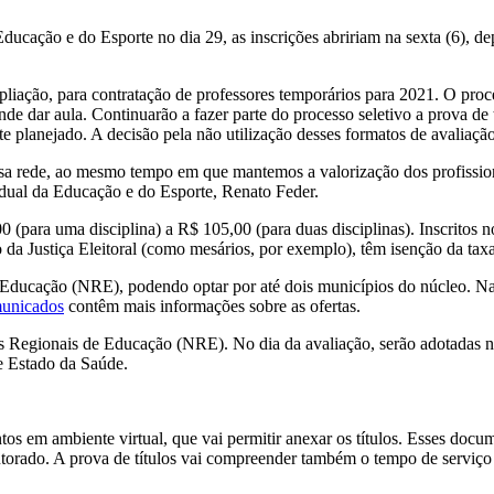
ducação e do Esporte no dia 29, as inscrições abririam na sexta (6), de
liação, para contratação de professores temporários para 2021. O proce
e dar aula. Continuarão a fazer parte do processo seletivo a prova de t
e planejado. A decisão pela não utilização desses formatos de avaliaçã
sa rede, ao mesmo tempo em que mantemos a valorização dos profission
adual da Educação e do Esporte, Renato Feder.
00 (para uma disciplina) a R$ 105,00 (para duas disciplinas). Inscrito
da Justiça Eleitoral (como mesários, por exemplo), têm isenção da taxa. 
ducação (NRE), podendo optar por até dois municípios do núcleo. Na s
municados
contêm mais informações sobre as ofertas.
s Regionais de Educação (NRE). No dia da avaliação, serão adotadas 
e Estado da Saúde.
ntos em ambiente virtual, que vai permitir anexar os títulos. Esses doc
orado. A prova de títulos vai compreender também o tempo de serviço 