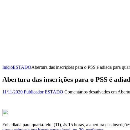
Início
ESTADO
Abertura das inscrições para o PSS é adiada para quart
Abertura das inscrições para o PSS é adia
11/11/2020
Publicador
ESTADO
Comentários desativados
em Abertur
Foi adiada para quarta-feira (11), às 15 horas, a abertura das inscriç
www.cebraspe.org.br/concursos/seed_pr_20_professor
.