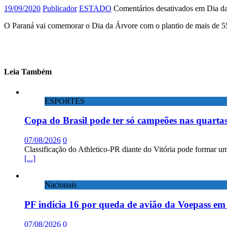
19/09/2020
Publicador
ESTADO
Comentários desativados
em Dia da
O Paraná vai comemorar o Dia da Árvore com o plantio de mais de 55
Leia Também
ESPORTES
Copa do Brasil pode ter só campeões nas quartas
07/08/2026
0
Classificação do Athletico-PR diante do Vitória pode formar um
[...]
Nacionais
PF indicia 16 por queda de avião da Voepass e
07/08/2026
0