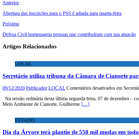
Anterior
Abertura das inscrições para o PSS é adiada para quarta-feira
Próximo
Defesa Civil homenageia pessoas que contribuíram com sua atuação
Artigos Relacionados
LOCAL
Secretário utiliza tribuna da Câmara de Cianorte para
09/12/2020
Publicador
LOCAL
Comentários desativados
em Secretári
Na sessão ordinária desta última segunda-feira, 07 de dezembro – con
Meio Ambiente de Cianorte, Guilherme
[…]
ESTADO
Dia da Árvore terá plantio de 550 mil mudas em tod