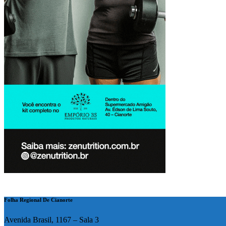
Folha Regional De Cianorte
Avenida Brasil, 1167 – Sala 3