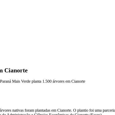
m Cianorte
Paraná Mais Verde planta 1.500 árvores em Cianorte
res nativas foram plantadas em Cianorte. O plantio foi uma parceria d
 de Administração e Ciências Econômicas de Cianorte (Facec).