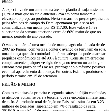
plantio.
A expectativa de um aumento na área de plantio da soja neste ano
(1,2% a mais que no ciclo anterior) leva em conta também a
elevação do preço ao produtor. Nesta semana, os preços pesquisados
pelos técnicos de campo do Deral apontaram que a saca foi
comercializada, em média, por R$ 117,00. Esse valor é 1,4%
superior ao da semana anterior e cerca de 60% maior do que no
mesmo período do ano passado.
O vazio sanitário é uma medida de manejo agrícola adotada desde
2007 no Paraná, com vistas a conter o avanço da ferrugem da soja,
uma doença que não controlada de forma adequada pode acarretar
prejuízos econômicos de até 90% à cultura. Consiste em erradicar
completamente qualquer vestígio de soja no terreno ou ao longo de
estradas pelo prazo de três meses, prorrogando o máximo possível
eventual aparecimento da doença. Em outros Estados produtores o
período termina em 15 de setembro.
FEIJÃO E MILHO
Com as colheitas da primeira e segunda safras de feijão concluídas,
as atenções voltam-se para a terceira, que se encontra em fase final
de ciclo. A produção total de feijão no País está estimada em 3,23
milhões de toneladas, superando em 7% o resultado da safra
2018/19. A previsão é de que o consumo interno, que aumentou este