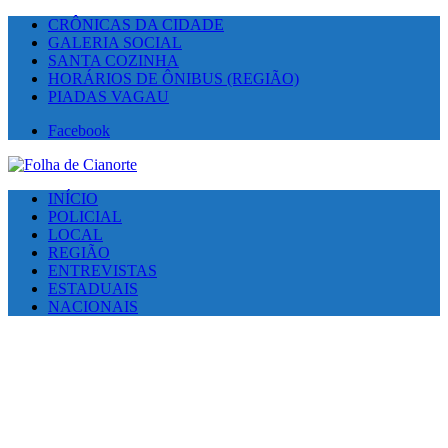
CRÔNICAS DA CIDADE
GALERIA SOCIAL
SANTA COZINHA
HORÁRIOS DE ÔNIBUS (REGIÃO)
PIADAS VAGAU
Facebook
INÍCIO
POLICIAL
LOCAL
REGIÃO
ENTREVISTAS
ESTADUAIS
NACIONAIS