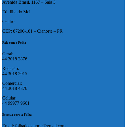
Avenida Brasil, 1167 – Sala 3
Ed. Ilha do Mel
Centro
CEP: 87200-181 – Cianorte – PR
Fale com a Folha
Geral:
44 3018 2876
Redação:
44 3018 2015
Comercial:
44 3018 4876
Celular:
44 99977 9661
Escreva para a Folha
Email: folhadecianorte@gmail.com