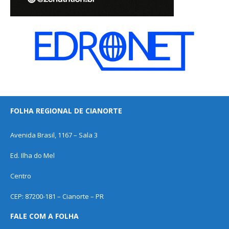
FOLHA REGIONAL DE CIANORTE
Avenida Brasil, 1167 – Sala 3
Ed. Ilha do Mel
Centro
CEP: 87200-181 – Cianorte – PR
FALE COM A FOLHA