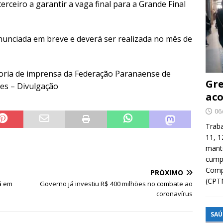
rceiro a garantir a vaga final para a Grande Final
nunciada em breve e deverá ser realizada no mês de
ssoria de imprensa da Federação Paranaense de
Gre
es – Divulgação
aco
06
Traba
11, 1
manté
cump
Compa
PRÓXIMO
(CPT
á em
Governo já investiu R$ 400 milhões no combate ao
coronavírus
SAÚ