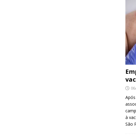
Emp
vac
06
Após
asso
camp
à vac
São 