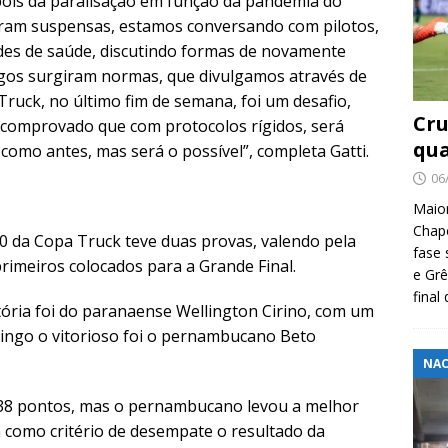
ois da paralisação em função da pandemia do
foram suspensas, estamos conversando com pilotos,
des de saúde, discutindo formas de novamente
gos surgiram normas, que divulgamos através de
Truck, no último fim de semana, foi um desafio,
Cru
u comprovado que com protocolos rígidos, será
qua
 como antes, mas será o possível”, completa Gatti.
06
Maio
Chape
0 da Copa Truck teve duas provas, valendo pela
fase 
primeiros colocados para a Grande Final.
e Grê
final
tória foi do paranaense Wellington Cirino, com um
ngo o vitorioso foi o pernambucano Beto
NAC
 38 pontos, mas o pernambucano levou a melhor
 como critério de desempate o resultado da