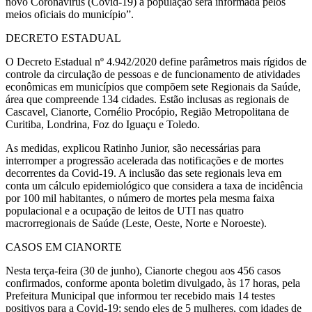
novo Coronavírus (Covid-19) a população será informada pelos
meios oficiais do município”.
DECRETO ESTADUAL
O Decreto Estadual nº 4.942/2020 define parâmetros mais rígidos de
controle da circulação de pessoas e de funcionamento de atividades
econômicas em municípios que compõem sete Regionais da Saúde,
área que compreende 134 cidades. Estão inclusas as regionais de
Cascavel, Cianorte, Cornélio Procópio, Região Metropolitana de
Curitiba, Londrina, Foz do Iguaçu e Toledo.
As medidas, explicou Ratinho Junior, são necessárias para
interromper a progressão acelerada das notificações e de mortes
decorrentes da Covid-19. A inclusão das sete regionais leva em
conta um cálculo epidemiológico que considera a taxa de incidência
por 100 mil habitantes, o número de mortes pela mesma faixa
populacional e a ocupação de leitos de UTI nas quatro
macrorregionais de Saúde (Leste, Oeste, Norte e Noroeste).
CASOS EM CIANORTE
Nesta terça-feira (30 de junho), Cianorte chegou aos 456 casos
confirmados, conforme aponta boletim divulgado, às 17 horas, pela
Prefeitura Municipal que informou ter recebido mais 14 testes
positivos para a Covid-19: sendo eles de 5 mulheres, com idades de