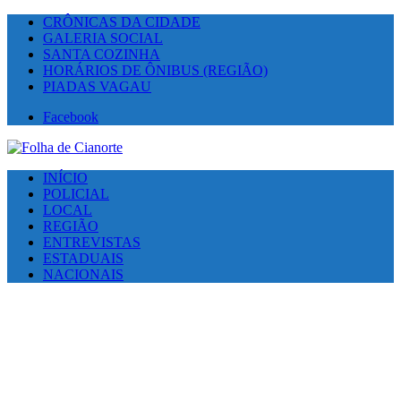
CRÔNICAS DA CIDADE
GALERIA SOCIAL
SANTA COZINHA
HORÁRIOS DE ÔNIBUS (REGIÃO)
PIADAS VAGAU
Facebook
INÍCIO
POLICIAL
LOCAL
REGIÃO
ENTREVISTAS
ESTADUAIS
NACIONAIS