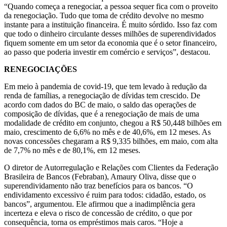
“Quando começa a renegociar, a pessoa sequer fica com o proveito
da renegociação. Tudo que toma de crédito devolve no mesmo
instante para a instituição financeira. É muito sórdido. Isso faz com
que todo o dinheiro circulante desses milhões de superendividados
fiquem somente em um setor da economia que é o setor financeiro,
ao passo que poderia investir em comércio e serviços”, destacou.
RENEGOCIAÇÕES
Em meio à pandemia de covid-19, que tem levado à redução da
renda de famílias, a renegociação de dívidas tem crescido. De
acordo com dados do BC de maio, o saldo das operações de
composição de dívidas, que é a renegociação de mais de uma
modalidade de crédito em conjunto, chegou a R$ 50,448 bilhões em
maio, crescimento de 6,6% no mês e de 40,6%, em 12 meses. As
novas concessões chegaram a R$ 9,335 bilhões, em maio, com alta
de 7,7% no mês e de 80,1%, em 12 meses.
O diretor de Autorregulação e Relações com Clientes da Federação
Brasileira de Bancos (Febraban), Amaury Oliva, disse que o
superendividamento não traz benefícios para os bancos. “O
endividamento excessivo é ruim para todos: cidadão, estado, os
bancos”, argumentou. Ele afirmou que a inadimplência gera
incerteza e eleva o risco de concessão de crédito, o que por
consequência, torna os empréstimos mais caros. “Hoje a