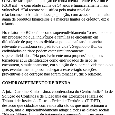
O BC destaca que a população de renda média – entre R$ 2 mil e
R$10 mil – e com idade acima de 54 anos é financeiramente mais
vulnerável. “Tal recorte se justifica pelo maior nível de
relacionamento bancário dessa população, com acesso a uma maior
gama de produtos financeiros e a maiores limites de crédito”, diz o
relatório.
No relatório o BC define como superendividamento “o resultado de
um processo no qual indivíduos e famílias se encontram em
dificuldade de pagar suas dívidas a ponto de afetar de maneira
relevante e duradoura seu padrão de vida”. Segundo o BC, os
endividados de risco podem estar simultaneamente
superendividados. “Há possivelmente uma propensão a que os
tomadores aqui identificados como endividados de risco se
encontrem, simultaneamente, em situação de superendividamento ou
que, eventualmente, possam chegar a esse estágio se ações
preventivas e de correção não forem tomadas”, diz o relatório.
COMPROMETIMENTO DE RENDA
A juíza Caroline Santos Lima, coordenadora do Centro Judiciário de
Solução de Conflitos e de Cidadania das Execuções Fiscais do
Tribunal de Justiça do Distrito Federal e Territórios (TJDFT),
destacou que cidadãos com renda alta são os que mais acionam a
Justiça, mas o superendividamento atinge a todas as classes sociais.
“Nestes últimos 5 anos de tratamento e prevenção, observamos