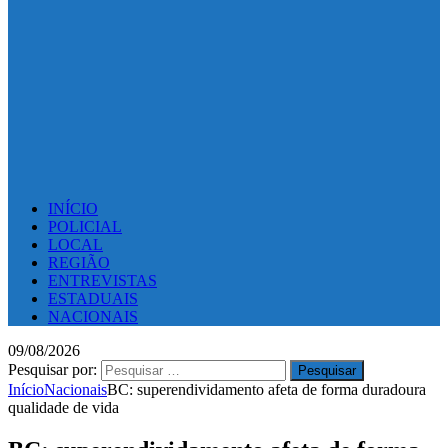
INÍCIO
POLICIAL
LOCAL
REGIÃO
ENTREVISTAS
ESTADUAIS
NACIONAIS
09/08/2026
Pesquisar por:
Início
Nacionais
BC: superendividamento afeta de forma duradoura
qualidade de vida