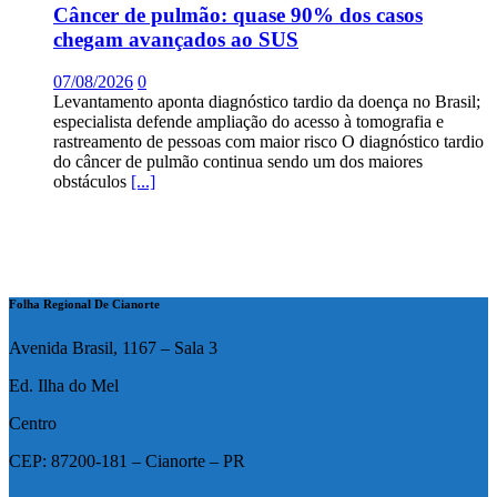
Câncer de pulmão: quase 90% dos casos
chegam avançados ao SUS
07/08/2026
0
Levantamento aponta diagnóstico tardio da doença no Brasil;
especialista defende ampliação do acesso à tomografia e
rastreamento de pessoas com maior risco O diagnóstico tardio
do câncer de pulmão continua sendo um dos maiores
obstáculos
[...]
Folha Regional De Cianorte
Avenida Brasil, 1167 – Sala 3
Ed. Ilha do Mel
Centro
CEP: 87200-181 – Cianorte – PR