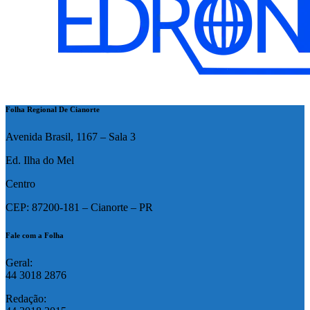
Folha Regional De Cianorte
Avenida Brasil, 1167 – Sala 3
Ed. Ilha do Mel
Centro
CEP: 87200-181 – Cianorte – PR
Fale com a Folha
Geral:
44 3018 2876
Redação: