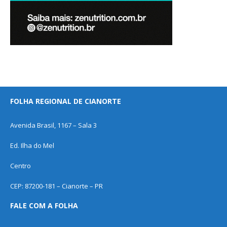
FOLHA REGIONAL DE CIANORTE
Avenida Brasil, 1167 – Sala 3
Ed. Ilha do Mel
Centro
CEP: 87200-181 – Cianorte – PR
FALE COM A FOLHA