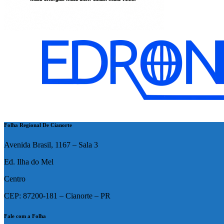
Folha Regional De Cianorte
Avenida Brasil, 1167 – Sala 3
Ed. Ilha do Mel
Centro
CEP: 87200-181 – Cianorte – PR
Fale com a Folha