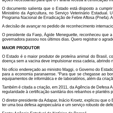
O documento salienta que o Estado está disposto a cumpri
Ministério da Agricultura, no Serviço Veterinário Estadual
Programa Nacional de Erradicação de Febre Aftosa (Pnefa). A
A decisão de avançar no pedido de reconhecimento internaci
O presidente da Faep, Ágide Meneguette, reconheceu que a de
governadora passou nos últimos dias. Quero registrar o agradec
MAIOR PRODUTOR
O Estado é o maior produtor de proteína animal do Brasil, 
doença sem a vacina deve impulsionar essa cadeia, abrindo 
No ofício endereçado ao ministro Maggi, o Governo do Estado
para a economia paranaense. “Para que se chegasse ao bom n
equipamentos de informática e de laboratórios, além da criaçã
Também é citada a criação, em 2011, da Agência de Defesa Agr
regularidade à certificação sanitária dos rebanhos e plantéis 
O diretor-presidente da Adapar, Inácio Kroetz, explicou que o 
ter uma boa defesa agropecuária e um serviço robusto de defesa