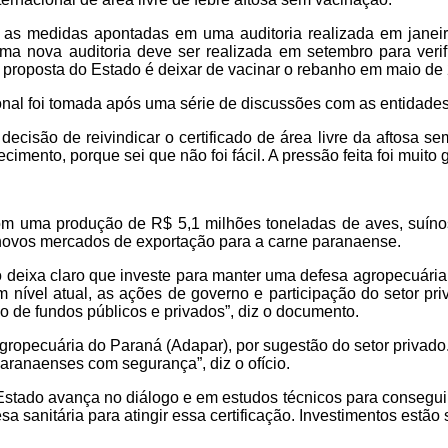
r as medidas apontadas em uma auditoria realizada em jane
. Uma nova auditoria deve ser realizada em setembro para veri
 proposta do Estado é deixar de vacinar o rebanho em maio de
onal foi tomada após uma série de discussões com as entidade
cisão de reivindicar o certificado de área livre da aftosa se
imento, porque sei que não foi fácil. A pressão feita foi muito 
com uma produção de R$ 5,1 milhões toneladas de aves, suínos
novos mercados de exportação para a carne paranaense.
 deixa claro que investe para manter uma defesa agropecuária
ível atual, as ações de governo e participação do setor priv
o de fundos públicos e privados”, diz o documento.
opecuária do Paraná (Adapar), por sugestão do setor privado. 
paranaenses com segurança”, diz o ofício.
Estado avança no diálogo e em estudos técnicos para conseguir ati
 sanitária para atingir essa certificação. Investimentos estão 