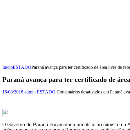
Início
ESTADO
Paraná avança para ter certificado de área livre de fe
Paraná avança para ter certificado de área
15/08/2018
admin
ESTADO
Comentários desativados
em Paraná avanç
O Governo do Paraná encaminhou um ofício ao ministro da A
ações necessárias para que o Paraná receba a certificação int