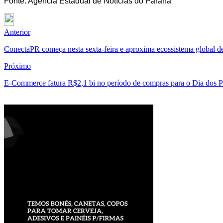
Fonte: Agência Estadual de Notícias do Paraná
Anterior
ConectaPR começa nesta sexta-feira e aproxima ecossistema global de
Próximo
E-Commerce fatura R$2,1 bi no período de compras para o Dia dos P