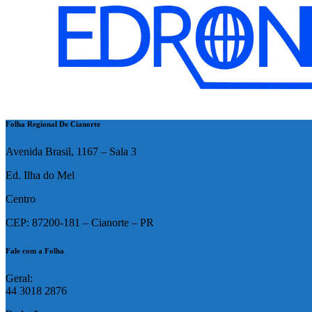
Folha Regional De Cianorte
Avenida Brasil, 1167 – Sala 3
Ed. Ilha do Mel
Centro
CEP: 87200-181 – Cianorte – PR
Fale com a Folha
Geral:
44 3018 2876