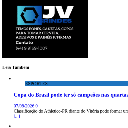
Leia Também
ESPORTES
Copa do Brasil pode ter só campeões nas quartas
07/08/2026
0
Classificação do Athletico-PR diante do Vitória pode formar um
[...]