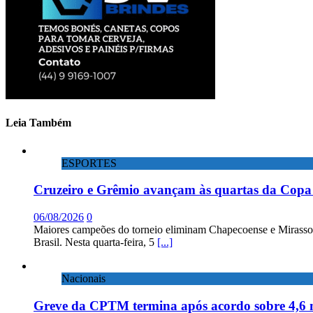
Leia Também
ESPORTES
Cruzeiro e Grêmio avançam às quartas da Copa 
06/08/2026
0
Maiores campeões do torneio eliminam Chapecoense e Mirassol; 
Brasil. Nesta quarta-feira, 5
[...]
Nacionais
Greve da CPTM termina após acordo sobre 4,6 