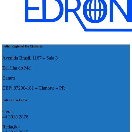
Folha Regional De Cianorte
Avenida Brasil, 1167 – Sala 3
Ed. Ilha do Mel
Centro
CEP: 87200-181 – Cianorte – PR
Fale com a Folha
Geral:
44 3018 2876
Redação: