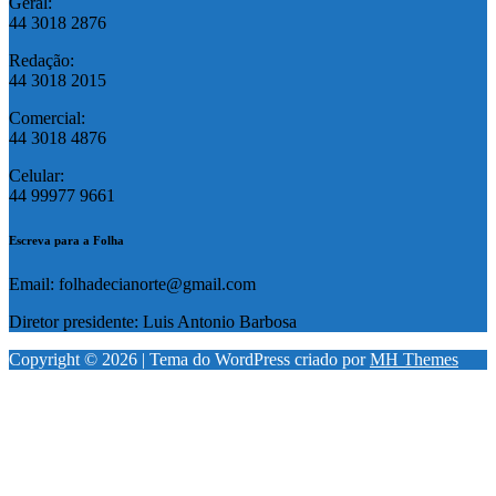
Geral:
44 3018 2876
Redação:
44 3018 2015
Comercial:
44 3018 4876
Celular:
44 99977 9661
Escreva para a Folha
Email: folhadecianorte@gmail.com
Diretor presidente: Luis Antonio Barbosa
Copyright © 2026 | Tema do WordPress criado por
MH Themes