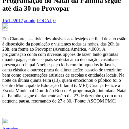
Programação do Natal da Família segue
até dia 30 no Provopar
15/12/2017
admin
LOCAL
0
Em Cianorte, as atividades alusivas aos festejos de final de ano estão
à disposição da população e visitantes todas as noites, das 20h às
23h, em frente ao Provopar (Avenida América, 4.000).
A
programação conta com diversas opções de lazer, tanto gratuitas
quanto pagas, entre as quais se destacam a decoração; casinha e
presença do Papai Noel; espaço kids com brinquedos infláveis,
cama elástica e outros; praça de alimentação; passeio de trenzinho;
bem como apresentações artísticas de escolas e entidades locais. Na
noite da última quarta-feira (13), quem emocionou o público foi o
Centro Municipal de Educação Infantil (CMEI) Criança Feliz e a
Escola Municipal Dom João Bosco. A programação, intitulada Natal
da Família, segue diariamente até o dia 23 de dezembro, com uma
pequena pausa, retornando de 27 a 30. (Fonte: ASCOM PMC)
Anterior