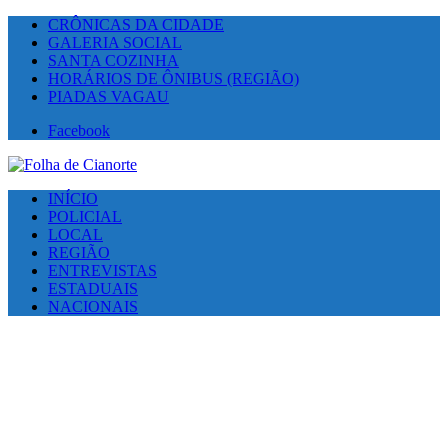
CRÔNICAS DA CIDADE
GALERIA SOCIAL
SANTA COZINHA
HORÁRIOS DE ÔNIBUS (REGIÃO)
PIADAS VAGAU
Facebook
INÍCIO
POLICIAL
LOCAL
REGIÃO
ENTREVISTAS
ESTADUAIS
NACIONAIS