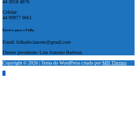
44 3018 4876
Celular:
44 99977 9661
Escreva para a Folha
Email: folhadecianorte@gmail.com
Diretor presidente: Luis Antonio Barbosa
Copyright © 2026 | Tema do WordPress criado por
MH Themes