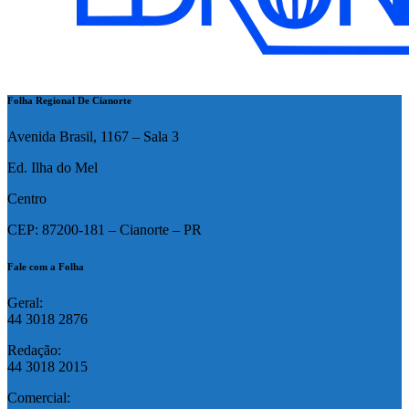
Folha Regional De Cianorte
Avenida Brasil, 1167 – Sala 3
Ed. Ilha do Mel
Centro
CEP: 87200-181 – Cianorte – PR
Fale com a Folha
Geral:
44 3018 2876
Redação:
44 3018 2015
Comercial: