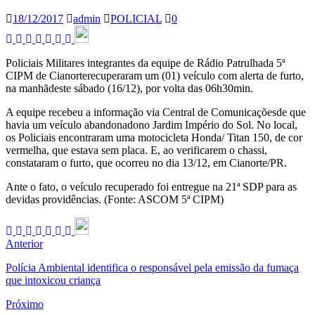
18/12/2017
admin
POLICIAL
0
Policiais Militares integrantes da equipe de Rádio Patrulhada 5ª
CIPM de Cianorterecuperaram um (01) veículo com alerta de furto,
na manhãdeste sábado (16/12), por volta das 06h30min.
A equipe recebeu a informação via Central de Comunicaçõesde que
havia um veículo abandonadono Jardim Império do Sol. No local,
os Policiais encontraram uma motocicleta Honda/ Titan 150, de cor
vermelha, que estava sem placa. E, ao verificarem o chassi,
constataram o furto, que ocorreu no dia 13/12, em Cianorte/PR.
Ante o fato, o veículo recuperado foi entregue na 21ª SDP para as
devidas providências. (Fonte: ASCOM 5ª CIPM)
Anterior
Polícia Ambiental identifica o responsável pela emissão da fumaça
que intoxicou criança
Próximo