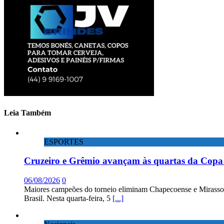
Leia Também
ESPORTES
Cruzeiro e Grêmio avançam às quartas da Copa 
06/08/2026
0
Maiores campeões do torneio eliminam Chapecoense e Mirassol; 
Brasil. Nesta quarta-feira, 5
[...]