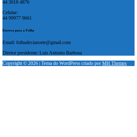
44 3018 4876
Celular:
44 99977 9661
Escreva para a Folha
Email: folhadecianorte@gmail.com
Diretor presidente: Luis Antonio Barbosa
Copyright © 2026 | Tema do WordPress criado por
MH Themes