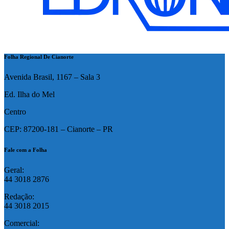
Folha Regional De Cianorte
Avenida Brasil, 1167 – Sala 3
Ed. Ilha do Mel
Centro
CEP: 87200-181 – Cianorte – PR
Fale com a Folha
Geral:
44 3018 2876
Redação:
44 3018 2015
Comercial: