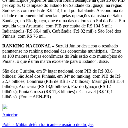
Os municípios pequenos também foram destaque na questão do PIB
per capita. O campeão do Estado foi Saudade do Iguaçu, na região
Sudoeste, com renda de R$ 114,1 mil por habitante. A economia da
cidade é fortemente influenciada pelas operações da usina de Salto
Santiago, no Rio Iguaçu, que é uma das maiores do Sul do País. Em
seguida vem Araucária, com PIB per capita de R$ 104,5 mil;
Indianápolis (R$ 86,4 mil), Cafelândia (R$ 82 mil) e São José dos
Pinhais, com R$ 76 mil.
RANKING NACIONAL –
Suzuki Júnior destacou o resultado
paranaense no ranking nacional das economias municipais. “Entre
as 100 maiores forças econômicas do País estão oito municípios do
Paraná, o que é uma marca excelente para o Estado”, disse.
São eles: Curitiba, em 5º lugar nacional, com PIB de R$ 83,8
bilhões; São José dos Pinhais, em 34º no ranking, com PIB de R$
22,7 bilhões; Londrina (PIB de R$ 17,7 bilhões); Maringá (R$ 15,4
bilhões); Araucária (R$ 13,9 bilhões); Foz do Iguaçu (R$ 12
bilhões); Ponta Grossa (R$ 11,8 bilhões) e Cascavel (R$ 10,1
bilhões). (Fonte: AEN-PR)
Anterior
Polícia Militar detêm traficante e usuário de drogas