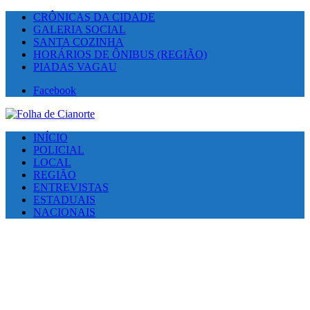
CRÔNICAS DA CIDADE
GALERIA SOCIAL
SANTA COZINHA
HORÁRIOS DE ÔNIBUS (REGIÃO)
PIADAS VAGAU
Facebook
INÍCIO
POLICIAL
LOCAL
REGIÃO
ENTREVISTAS
ESTADUAIS
NACIONAIS