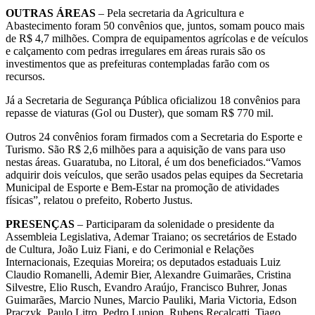
OUTRAS ÁREAS
– Pela secretaria da Agricultura e
Abastecimento foram 50 convênios que, juntos, somam pouco mais
de R$ 4,7 milhões. Compra de equipamentos agrícolas e de veículos
e calçamento com pedras irregulares em áreas rurais são os
investimentos que as prefeituras contempladas farão com os
recursos.
Já a Secretaria de Segurança Pública oficializou 18 convênios para
repasse de viaturas (Gol ou Duster), que somam R$ 770 mil.
Outros 24 convênios foram firmados com a Secretaria do Esporte e
Turismo. São R$ 2,6 milhões para a aquisição de vans para uso
nestas áreas. Guaratuba, no Litoral, é um dos beneficiados.“Vamos
adquirir dois veículos, que serão usados pelas equipes da Secretaria
Municipal de Esporte e Bem-Estar na promoção de atividades
físicas”, relatou o prefeito, Roberto Justus.
PRESENÇAS
– Participaram da solenidade o presidente da
Assembleia Legislativa, Ademar Traiano; os secretários de Estado
de Cultura, João Luiz Fiani, e do Cerimonial e Relações
Internacionais, Ezequias Moreira; os deputados estaduais Luiz
Claudio Romanelli, Ademir Bier, Alexandre Guimarães, Cristina
Silvestre, Elio Rusch, Evandro Araújo, Francisco Buhrer, Jonas
Guimarães, Marcio Nunes, Marcio Pauliki, Maria Victoria, Edson
Praczyk, Paulo Litro, Pedro Lupion, Rubens Recalcatti, Tiago