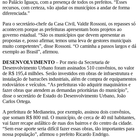
no Palácio Iguaçu, com a presença de todos os prefeitos. “Esses
recursos, com certeza, vão ajudar os municípios a andar de forma
diferenciada.”
Para o secretário-chefe da Casa Civil, Valdir Rossoni, os repasses só
acontecem porque as prefeituras apresentam bons projetos ao
governo estadual. “São os municípios que devem apresentar as
propostas e, posso afirmar, temos uma leva de gestores municipais
muito competentes”, disse Rossoni. “O caminha a passos largos e dá
exemplo ao Brasil”, afirmou.
DESENVOLVIMENTO
– Por meio da Secretaria de
Desenvolvimento Urbano foram assinados 510 convênios, no valor
de R$ 195,4 milhões. Serão investidos em obras de infraestrutura e
instalação de barracões industriais, além de compra de equipamentos
rodoviários e veículos. “As prefeituras vão adquirir maquinários e
fazer obras que atendem as demandas prioritárias do município”,
disse o secretário de Estado do Desenvolvimento Urbano, João
Carlos Ortega.
A prefeitura de Medianeira, por exemplo, assinou dois convênios,
que somam R$ 800 mil. O município, de cerca de 40 mil habitantes,
vai fazer recape asfáltico de ruas dos bairros e do centro da cidade.
“Sem esse aporte seria difícil fazer essas obras, tão importantes para
nossa população”, afirmou o prefeito Ricardo Endrigo.