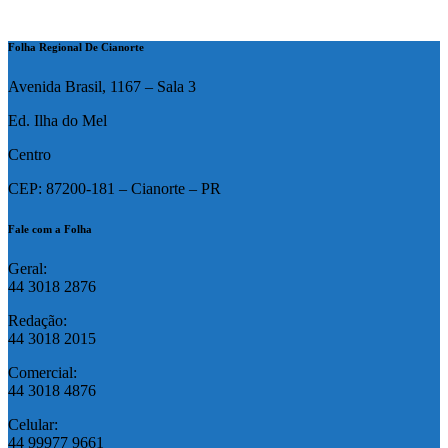
Folha Regional De Cianorte
Avenida Brasil, 1167 – Sala 3
Ed. Ilha do Mel
Centro
CEP: 87200-181 – Cianorte – PR
Fale com a Folha
Geral:
44 3018 2876
Redação:
44 3018 2015
Comercial:
44 3018 4876
Celular:
44 99977 9661