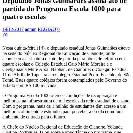
Deputado Jonas Guimarães assina ato de
partida do Programa Escola 1000 para
quatro escolas
19/12/2017
admin
REGIÃO
0
Nesta quinta-feira (14), o deputado estadual Jonas Guimarães esteve
na sede do Núcleo Regional de Educação de Cianorte, onde
aconteceu a assinatura de ato de partida para obras de reforma em
quatro escolas: o Colégio Estadual Caio Mário Moreira e o
CeebjaSaada Mitre Abou Nabhan, de Cianorte; o Colégio Estadual
11 de Abril, de Tapejara e o Colégio Estadual Pedro Fecchio, de São
Tomé. Estes quatro colégios foram contemplados pelo Governo do
Estado com R$ 100 mil cada.
O Programa Escola 1000 oferece condições de recuperação e
melhorias na infraestrutura de mil escolas da rede estadual de ensino.
Com o programa, mais de 1 milhão de estudantes têm acesso a um
melhor acolhimento e estímulos para perceber a escola como um
ambiente de entrada para o futuro.
A Chefe do Núcleo Regional de Educação de Cianorte, Yolanda
Cristina Rodrigues, falou sobre a importância do programa, que