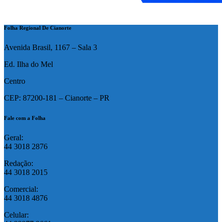
Folha Regional De Cianorte
Avenida Brasil, 1167 – Sala 3
Ed. Ilha do Mel
Centro
CEP: 87200-181 – Cianorte – PR
Fale com a Folha
Geral:
44 3018 2876
Redação:
44 3018 2015
Comercial:
44 3018 4876
Celular: