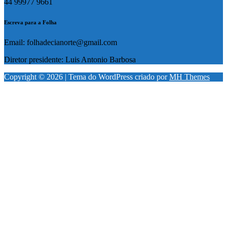
44 99977 9661
Escreva para a Folha
Email: folhadecianorte@gmail.com
Diretor presidente: Luis Antonio Barbosa
Copyright © 2026 | Tema do WordPress criado por
MH Themes