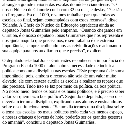
abrange a grande maioria das escolas do núcleo cianortense. “O
nosso Núcleo de Cianorte conta com 32 escolas, e destas, 17 estão
no Programa Escola 1000, e vamos trabalhar para que todas as
escolas, ao final, sejam contempladas com esses recursos”, disse
Yolanda. A Chefe do Núcleo de Educação agradeceu ainda ao
deputado Jonas Guimarães pelo empenho. “Quando chegamos em
Curitiba, é o nosso deputado Jonas Guimarães que nos representa e
nos ajuda naquilo que precisamos, e seu trabalho é de extrema
importância, sempre acolhendo nossas reivindicações e acionando
sua equipe para nos auxiliar no que é preciso”, explicou.
O deputado estadual Jonas Guimarães reconheceu a importância do
Programa Escola 1000 e falou sobre a necessidade de incluir a
política como uma disciplina nas escolas. “Este programa é de suma
importância, pois, embora o recurso não seja de um valor muito
elevado, ele com certeza auxilia as escolas a realizar os reparos que
são precisos. Tudo isso se faz por meio da política, da boa política.
No nosso meio, temos os bons e os maus políticos, e é preciso saber
valorizar quem faz a boa política”. Segundo o deputado, as escolas
deveriam ter uma disciplina, explicando aos alunos e ensinando-os
sobre o seu funcionamento. “Se um dia termos uma disciplina sobre
o tema nas escolas, os maus políticos terão cada vez menos espaço,
e nossas crianças e jovens de hoje, poderão ser os grandes gestores
do amanhã”, concluiu o deputado Jonas Guimarães.