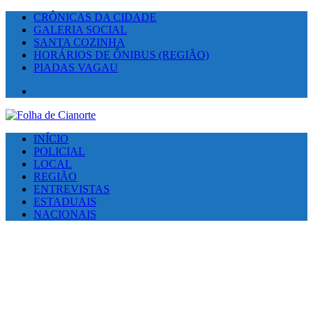
CRÔNICAS DA CIDADE
GALERIA SOCIAL
SANTA COZINHA
HORÁRIOS DE ÔNIBUS (REGIÃO)
PIADAS VAGAU
Facebook
INÍCIO
POLICIAL
LOCAL
REGIÃO
ENTREVISTAS
ESTADUAIS
NACIONAIS