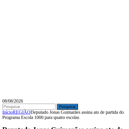
08/08/2026
Pesquisar
por:
Início
REGIÃO
Deputado Jonas Guimarães assina ato de partida do
Programa Escola 1000 para quatro escolas