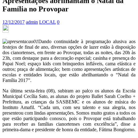
Apresentações abrilhantam o Natal da
Família no Provopar
12/12/2017
admin
LOCAL
0
Dando continuidade à programação alusiva aos
festejos de final de ano, diversas opções de lazer estão à disposição
dos cianortenses, em frente ao Provopar, todas as noites, das 20h às
23h, com destaque para a decoração especial; casinha e presença do
Papai Noel; espaço kids com brinquedos infláveis, cama elástica e
outros; praça de alimentação; bem como apresentações artísticas de
escolas e entidades locais, que estão abrilhantando o “Natal da
Família 2017”.
Na última sexta-feira (08), subiram ao palco os alunos da Escola
Municipal Cecília Sato, as alunas do projeto Ballet Sarah Coelho +
Prefeitura, as crianças da SASBEMC e os alunos de música do
Instituto Amafil. “Cada um, com seu talento e sua alegria, nos
presenteou com lindas apresentações. Somos muito gratos a todos os
que estão participando conosco, pois o Provopar está trabalhando
para receber as famílias cianortenses com excelência”, disse a
primeira-dama e presidente de honra da entidade, Fátima Bongiorno.