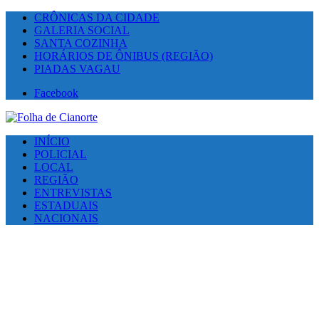
CRÔNICAS DA CIDADE
GALERIA SOCIAL
SANTA COZINHA
HORÁRIOS DE ÔNIBUS (REGIÃO)
PIADAS VAGAU
Facebook
INÍCIO
POLICIAL
LOCAL
REGIÃO
ENTREVISTAS
ESTADUAIS
NACIONAIS