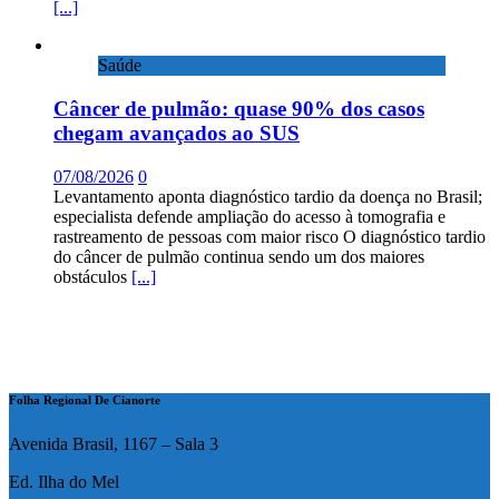
[...]
Saúde
Câncer de pulmão: quase 90% dos casos
chegam avançados ao SUS
07/08/2026
0
Levantamento aponta diagnóstico tardio da doença no Brasil;
especialista defende ampliação do acesso à tomografia e
rastreamento de pessoas com maior risco O diagnóstico tardio
do câncer de pulmão continua sendo um dos maiores
obstáculos
[...]
Folha Regional De Cianorte
Avenida Brasil, 1167 – Sala 3
Ed. Ilha do Mel