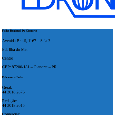
Folha Regional De Cianorte
Avenida Brasil, 1167 – Sala 3
Ed. Ilha do Mel
Centro
CEP: 87200-181 – Cianorte – PR
Fale com a Folha
Geral:
44 3018 2876
Redação:
44 3018 2015
Comercial: