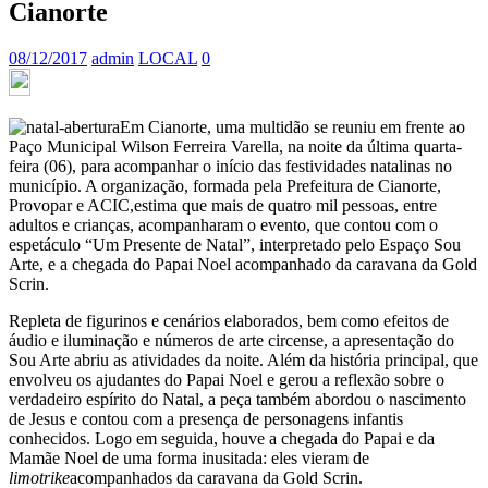
Cianorte
08/12/2017
admin
LOCAL
0
Em Cianorte, uma multidão se reuniu em frente ao
Paço Municipal Wilson Ferreira Varella, na noite da última quarta-
feira (06), para acompanhar o início das festividades natalinas no
município. A organização, formada pela Prefeitura de Cianorte,
Provopar e ACIC,estima que mais de quatro mil pessoas, entre
adultos e crianças, acompanharam o evento, que contou com o
espetáculo “Um Presente de Natal”, interpretado pelo Espaço Sou
Arte, e a chegada do Papai Noel acompanhado da caravana da Gold
Scrin.
Repleta de figurinos e cenários elaborados, bem como efeitos de
áudio e iluminação e números de arte circense, a apresentação do
Sou Arte abriu as atividades da noite. Além da história principal, que
envolveu os ajudantes do Papai Noel e gerou a reflexão sobre o
verdadeiro espírito do Natal, a peça também abordou o nascimento
de Jesus e contou com a presença de personagens infantis
conhecidos. Logo em seguida, houve a chegada do Papai e da
Mamãe Noel de uma forma inusitada: eles vieram de
limotrike
acompanhados da caravana da Gold Scrin.