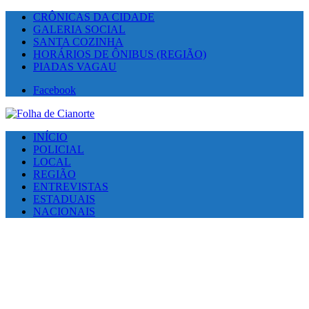
CRÔNICAS DA CIDADE
GALERIA SOCIAL
SANTA COZINHA
HORÁRIOS DE ÔNIBUS (REGIÃO)
PIADAS VAGAU
Facebook
INÍCIO
POLICIAL
LOCAL
REGIÃO
ENTREVISTAS
ESTADUAIS
NACIONAIS