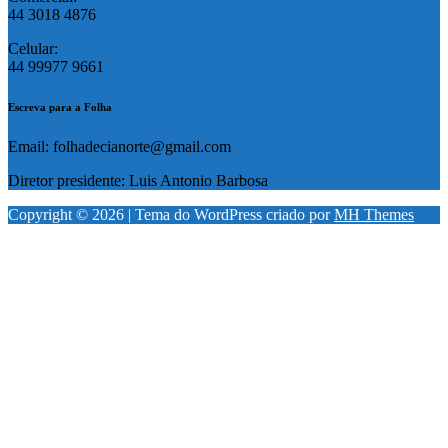
44 3018 4876
Celular:
44 99977 9661
Escreva para a Folha
Email: folhadecianorte@gmail.com
Diretor presidente: Luis Antonio Barbosa
Copyright © 2026 | Tema do WordPress criado por
MH Themes