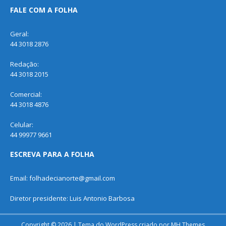
FALE COM A FOLHA
Geral:
44 3018 2876
Redação:
44 3018 2015
Comercial:
44 3018 4876
Celular:
44 99977 9661
ESCREVA PARA A FOLHA
Email: folhadecianorte@gmail.com
Diretor presidente: Luis Antonio Barbosa
Copyright © 2026 | Tema do WordPress criado por
MH Themes