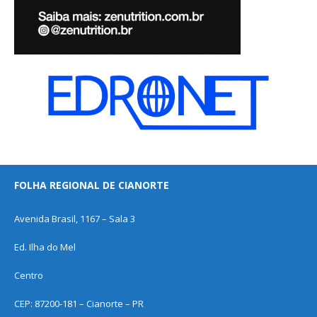
FOLHA REGIONAL DE CIANORTE
Avenida Brasil, 1167 – Sala 3
Ed. Ilha do Mel
Centro
CEP: 87200-181 – Cianorte – PR