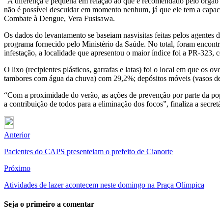
“A diferença é pequena em relação ao que é recomendado pelo órgão i
não é possível descuidar em momento nenhum, já que ele tem a capacid
Combate à Dengue, Vera Fusisawa.
Os dados do levantamento se baseiam nasvisitas feitas pelos agentes 
programa fornecido pelo Ministério da Saúde. No total, foram encontr
infestação, a localidade que apresentou o maior índice foi a PR-323,
O lixo (recipientes plásticos, garrafas e latas) foi o local em que os
tambores com água da chuva) com 29,2%; depósitos móveis (vasos de p
“Com a proximidade do verão, as ações de prevenção por parte da pop
a contribuição de todos para a eliminação dos focos”, finaliza a secre
Anterior
Pacientes do CAPS presenteiam o prefeito de Cianorte
Próximo
Atividades de lazer acontecem neste domingo na Praça Olímpica
Seja o primeiro a comentar