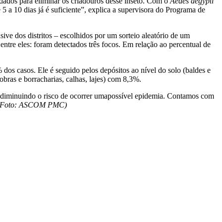
dados para eliminar os criadouros desse inseto. Com o
Aedes aegypti
 a 10 dias já é suficiente”, explica a supervisora do Programa de
ve dos distritos – escolhidos por um sorteio aleatório de um
ntre eles: foram detectados três focos. Em relação ao percentual de
% dos casos. Ele é seguido pelos depósitos ao nível do solo (baldes e
ras e borracharias, calhas, lajes) com 8,3%.
e, diminuindo o risco de ocorrer umapossível epidemia. Contamos com
e Foto: ASCOM PMC)