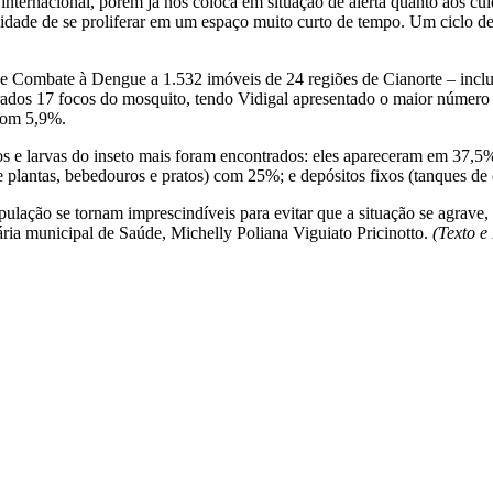
nternacional, porém já nos coloca em situação de alerta quanto aos cui
ade de se proliferar em um espaço muito curto de tempo. Um ciclo de 5
de Combate à Dengue a 1.532 imóveis de 24 regiões de Cianorte – inclusi
ados 17 focos do mosquito, tendo Vidigal apresentado o maior número e
 com 5,9%.
 ovos e larvas do inseto mais foram encontrados: eles apareceram em 37,5
lantas, bebedouros e pratos) com 25%; e depósitos fixos (tanques de ob
ulação se tornam imprescindíveis para evitar que a situação se agrav
tária municipal de Saúde, Michelly Poliana Viguiato Pricinotto.
(Texto 