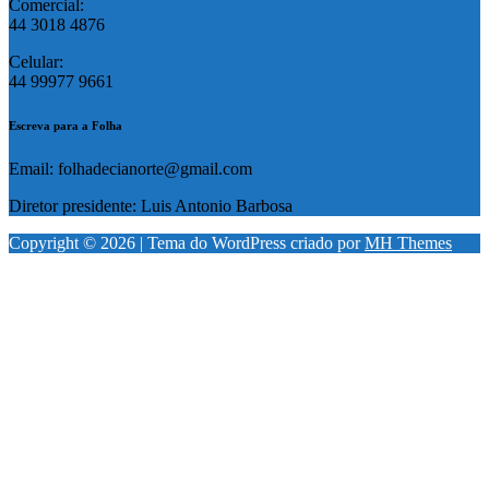
Comercial:
44 3018 4876
Celular:
44 99977 9661
Escreva para a Folha
Email: folhadecianorte@gmail.com
Diretor presidente: Luis Antonio Barbosa
Copyright © 2026 | Tema do WordPress criado por
MH Themes