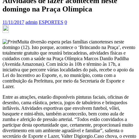
Atividades de lazer acontecem neste
domingo na Praça Olímpica
11/11/2017
admin
ESPORTES
0
Muita diversão espera pelas famílias cianortenses neste
domingo (12). Isto porque, acontece o ‘Brincando na Praça’, evento
totalmente gratuito que reunirá brincadeiras, atividades físicas e
cuidados com a saúde na Praça Olímpica Marcos Danilo Padilha
(Avenida Amazonas). Com início às 10h e término às 17h, a
iniciativa que percorre várias localidades do país, recebe o apoio da
Lei do Incentivo ao Esporte, e, no município, conta com a
contribuição da Prefeitura, por meio da Secretaria de Esporte e
Lazer.
Entre as atrações, estarão disponíveis pinturas faciais, oficinas de
desenho, cama elástica, peteca, jogos de tabuleiros e brinquedos
infláveis. Atividades esportivas que envolvem futebol, vôlei,
basquete e mini-tênis, também acontecerão, bem como aula de
zumba e aferição de pressão arterial. “Todos estão convidados a
participar desta oportunidade que, certamente, proporcionará muito
divertimento em um ambiente agradável e familiar”, salienta o
secretário de Esporte e Lazer, Valter Digiorgio.Caso chova, o evento