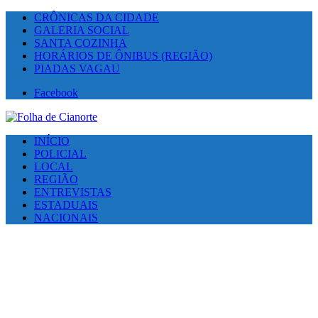
CRÔNICAS DA CIDADE
GALERIA SOCIAL
SANTA COZINHA
HORÁRIOS DE ÔNIBUS (REGIÃO)
PIADAS VAGAU
Facebook
INÍCIO
POLICIAL
LOCAL
REGIÃO
ENTREVISTAS
ESTADUAIS
NACIONAIS