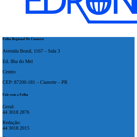
Folha Regional De Cianorte
Avenida Brasil, 1167 – Sala 3
Ed. Ilha do Mel
Centro
CEP: 87200-181 – Cianorte – PR
Fale com a Folha
Geral:
44 3018 2876
Redação:
44 3018 2015