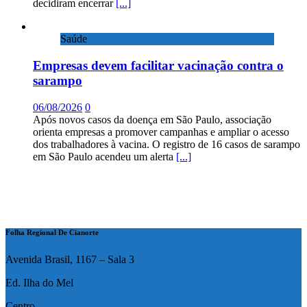
decidiram encerrar
[...]
Saúde
Empresas devem facilitar vacinação contra o
sarampo
06/08/2026
0
Após novos casos da doença em São Paulo, associação
orienta empresas a promover campanhas e ampliar o acesso
dos trabalhadores à vacina. O registro de 16 casos de sarampo
em São Paulo acendeu um alerta
[...]
Folha Regional De Cianorte
Avenida Brasil, 1167 – Sala 3
Ed. Ilha do Mel
Centro