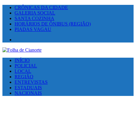
CRÔNICAS DA CIDADE
GALERIA SOCIAL
SANTA COZINHA
HORÁRIOS DE ÔNIBUS (REGIÃO)
PIADAS VAGAU
Facebook
INÍCIO
POLICIAL
LOCAL
REGIÃO
ENTREVISTAS
ESTADUAIS
NACIONAIS