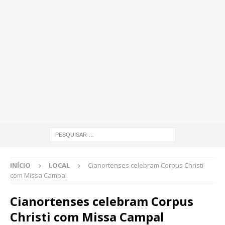
INÍCIO
LOCAL
Cianortenses celebram Corpus Christi
com Missa Campal
Cianortenses celebram Corpus
Christi com Missa Campal