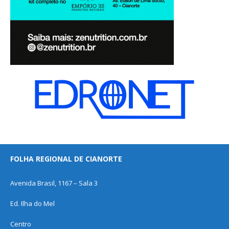
FOLHA REGIONAL DE CIANORTE
Avenida Brasil, 1167 – Sala 3
Ed. Ilha do Mel
Centro