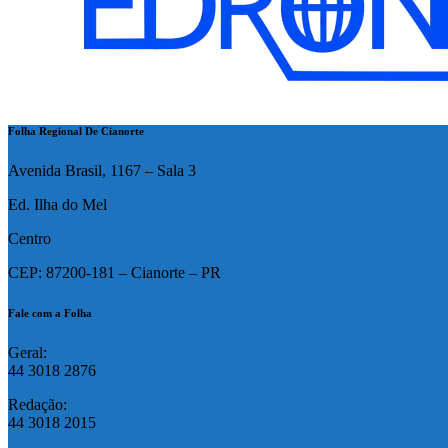
Folha Regional De Cianorte
Avenida Brasil, 1167 – Sala 3
Ed. Ilha do Mel
Centro
CEP: 87200-181 – Cianorte – PR
Fale com a Folha
Geral:
44 3018 2876
Redação:
44 3018 2015