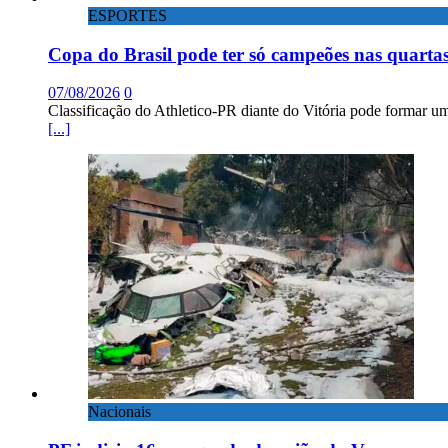
ESPORTES
Copa do Brasil pode ter só campeões nas quartas
07/08/2026
0
Classificação do Athletico-PR diante do Vitória pode formar um
[...]
Nacionais