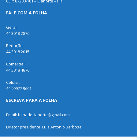
CEP: 87200-181 – Cianorte – PR
FALE COM A FOLHA
Geral:
44 3018 2876
Redação:
44 3018 2015
Comercial:
44 3018 4876
Celular:
44 99977 9661
ESCREVA PARA A FOLHA
Email: folhadecianorte@gmail.com
Diretor presidente: Luis Antonio Barbosa