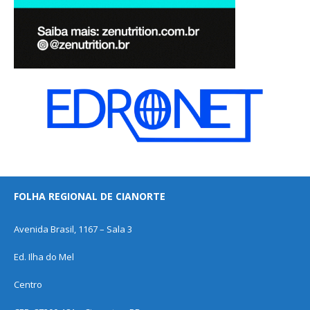
FOLHA REGIONAL DE CIANORTE
Avenida Brasil, 1167 – Sala 3
Ed. Ilha do Mel
Centro