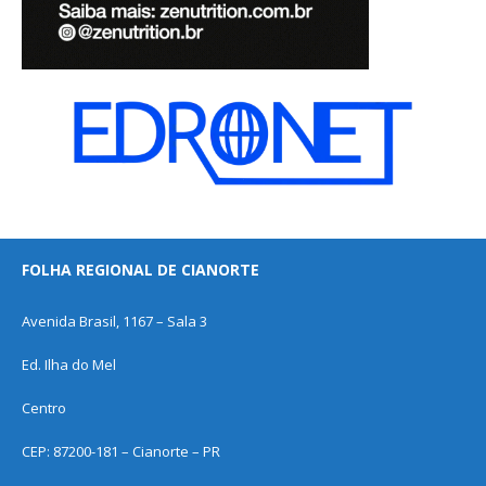
FOLHA REGIONAL DE CIANORTE
Avenida Brasil, 1167 – Sala 3
Ed. Ilha do Mel
Centro
CEP: 87200-181 – Cianorte – PR