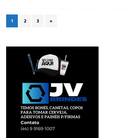
1
2
3
»