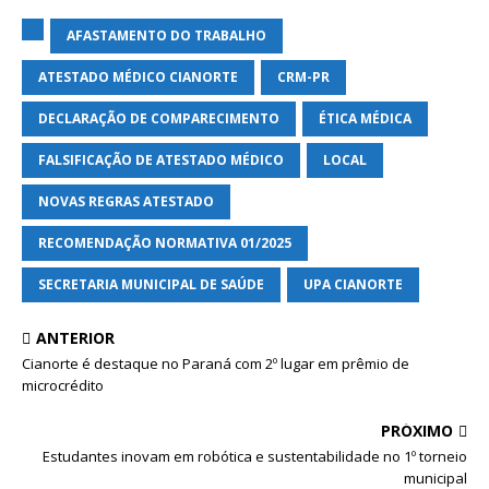
AFASTAMENTO DO TRABALHO
ATESTADO MÉDICO CIANORTE
CRM-PR
DECLARAÇÃO DE COMPARECIMENTO
ÉTICA MÉDICA
FALSIFICAÇÃO DE ATESTADO MÉDICO
LOCAL
NOVAS REGRAS ATESTADO
RECOMENDAÇÃO NORMATIVA 01/2025
SECRETARIA MUNICIPAL DE SAÚDE
UPA CIANORTE
ANTERIOR
Cianorte é destaque no Paraná com 2º lugar em prêmio de
microcrédito
PRÓXIMO
Estudantes inovam em robótica e sustentabilidade no 1º torneio
municipal