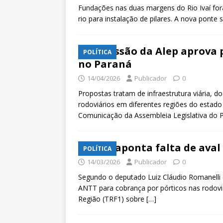
Fundações nas duas margens do Rio Ivaí for
rio para instalação de pilares. A nova ponte 
Comissão da Alep aprova p
POLÍTICA
no Paraná
14/04/2026
Publicador
0
Propostas tratam de infraestrutura viária, 
rodoviários em diferentes regiões do estad
Comunicação da Assembleia Legislativa do 
TRF1 aponta falta de aval
POLÍTICA
14/03/2026
Publicador
0
Segundo o deputado Luiz Cláudio Romanelli 
ANTT para cobrança por pórticos nas rodovia
Região (TRF1) sobre
[…]