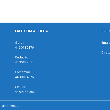
FALE COM A FOLHA
ESCR
Geral:
Email
44 3018 2876
Diret
Redação:
44 3018 2015
Comercial:
44 3018 4876
Celular:
44 99977 9661
r
MH Themes