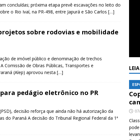
am concluídas; próxima etapa prevê escavações no leito do
sobre o Rio Ivaí, na PR-498, entre Japurá e São Carlos
[…]
rojetos sobre rodovias e mobilidade
doação de imóvel público e denominação de trechos
o A Comissão de Obras Públicas, Transportes e
LEI
Paraná (Alep) aprovou nesta
[…]
ESP
 para pedágio eletrônico no PR
Cop
cam
(PSD), decisão reforça que ainda não há autorização da
07
s do Paraná A decisão do Tribunal Regional Federal da 1ª
Class
pode 
levan