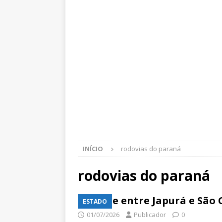
INÍCIO
rodovias do paraná
rodovias do paraná
Ponte entre Japurá e São 
ESTADO
01/07/2026
Publicador
0