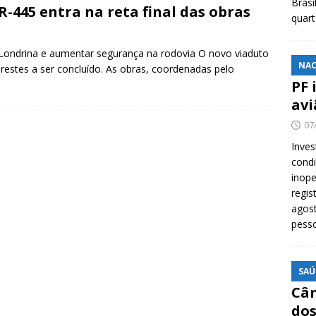
Brasi
R-445 entra na reta final das obras
quar
e Londrina e aumentar segurança na rodovia O novo viaduto
NAC
prestes a ser concluído. As obras, coordenadas pelo
PF 
avi
07
Inves
cond
inope
regis
agost
pess
SAÚ
Cân
dos