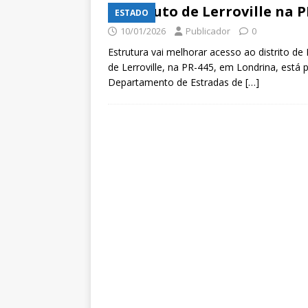
Viaduto de Lerroville na P
ESTADO
10/01/2026
Publicador
0
Estrutura vai melhorar acesso ao distrito d
de Lerroville, na PR-445, em Londrina, está 
Departamento de Estradas de
[…]