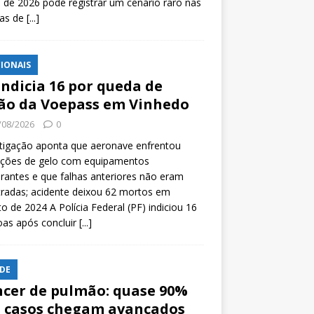
l de 2026 pode registrar um cenário raro nas
tas de
[...]
IONAIS
indicia 16 por queda de
ão da Voepass em Vinhedo
/08/2026
0
tigação aponta que aeronave enfrentou
ições de gelo com equipamentos
rantes e que falhas anteriores não eram
tradas; acidente deixou 62 mortos em
o de 2024 A Polícia Federal (PF) indiciou 16
oas após concluir
[...]
DE
cer de pulmão: quase 90%
 casos chegam avançados