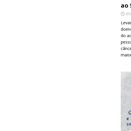
ao 
07
Levan
doenç
do ac
pesso
cânc
maio