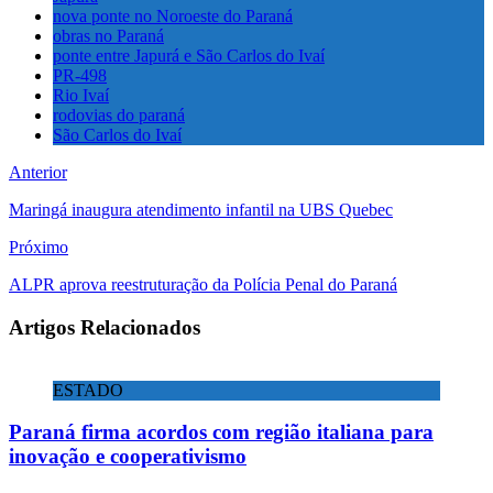
nova ponte no Noroeste do Paraná
obras no Paraná
ponte entre Japurá e São Carlos do Ivaí
PR-498
Rio Ivaí
rodovias do paraná
São Carlos do Ivaí
Anterior
Maringá inaugura atendimento infantil na UBS Quebec
Próximo
ALPR aprova reestruturação da Polícia Penal do Paraná
Artigos Relacionados
ESTADO
Paraná firma acordos com região italiana para
inovação e cooperativismo