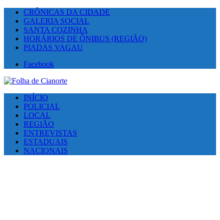
CRÔNICAS DA CIDADE
GALERIA SOCIAL
SANTA COZINHA
HORÁRIOS DE ÔNIBUS (REGIÃO)
PIADAS VAGAU
Facebook
INÍCIO
POLICIAL
LOCAL
REGIÃO
ENTREVISTAS
ESTADUAIS
NACIONAIS