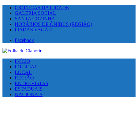
CRÔNICAS DA CIDADE
GALERIA SOCIAL
SANTA COZINHA
HORÁRIOS DE ÔNIBUS (REGIÃO)
PIADAS VAGAU
Facebook
INÍCIO
POLICIAL
LOCAL
REGIÃO
ENTREVISTAS
ESTADUAIS
NACIONAIS