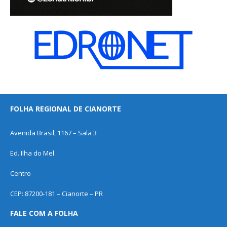
FOLHA REGIONAL DE CIANORTE
Avenida Brasil, 1167 – Sala 3
Ed. Ilha do Mel
Centro
CEP: 87200-181 – Cianorte – PR
FALE COM A FOLHA