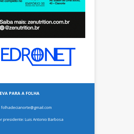
EVA PARA A FOLHA
: folhadecianorte@gmail.com
or presidente: Luis Antonio Barbosa