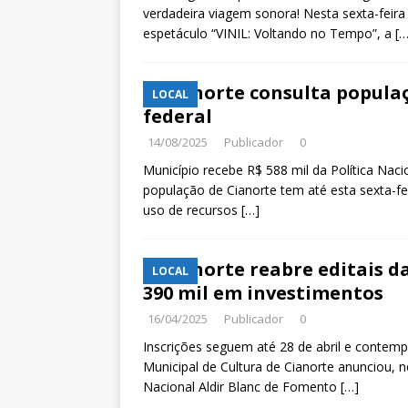
verdadeira viagem sonora! Nesta sexta-feira 
espetáculo “VINIL: Voltando no Tempo”, a
[…
Cianorte consulta populaç
LOCAL
federal
14/08/2025
Publicador
0
Município recebe R$ 588 mil da Política Nacion
população de Cianorte tem até esta sexta-feir
uso de recursos
[…]
Cianorte reabre editais da
LOCAL
390 mil em investimentos
16/04/2025
Publicador
0
Inscrições seguem até 28 de abril e contemp
Municipal de Cultura de Cianorte anunciou, nes
Nacional Aldir Blanc de Fomento
[…]