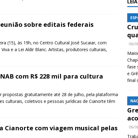
LEI
ESP
reunião sobre editais federais
Cru
qua
ira (15), às 19h, no Centro Cultural José Sucaiar, com
06/0
Viva e a Lei Aldir Blanc. Artistas, produtores culturais,
Maio
Chape
fase 
e Grê
PNAB com R$ 228 mil para cultura
final
r propostas gratuitamente até 28 de julho, pela plataforma
es culturais, coletivos e pessoas jurídicas de Cianorte têm
NAC
Gre
aco
ta Cianorte com viagem musical pelas
06/0
Traba