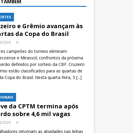
A TAMBÉM
ORTES
zeiro e Grêmio avançam às
rtas da Copa do Brasil
8/2026
0
res campeões do torneio eliminam
coense e Mirassol; confrontos da próxima
serão definidos por sorteio da CBF. Cruzeiro
mio estão classificados para as quartas de
 da Copa do Brasil. Nesta quarta-feira, 5
[...]
IONAIS
ve da CPTM termina após
rdo sobre 4,6 mil vagas
8/2026
0
lhadores retomam as atividades nas linhas