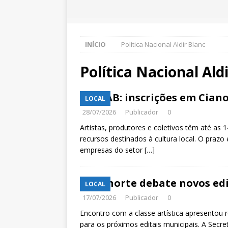
INÍCIO
Política Nacional Aldir Blanc
Política Nacional Ald
PNAB: inscrições em Cian
LOCAL
28/07/2026
Publicador
0
Artistas, produtores e coletivos têm até as 
recursos destinados à cultura local. O prazo 
empresas do setor
[…]
Cianorte debate novos edit
LOCAL
17/07/2026
Publicador
0
Encontro com a classe artística apresentou 
para os próximos editais municipais. A Secret