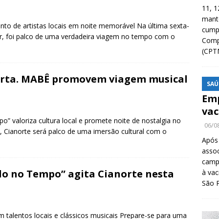
11, 1
manté
lento de artistas locais em noite memorável Na última sexta-
cump
par, foi palco de uma verdadeira viagem no tempo com o
Compa
(CPT
 Srta. MABÊ promovem viagem musical
SAÚ
Emp
vac
o” valoriza cultura local e promete noite de nostalgia no
06/0
), Cianorte será palco de uma imersão cultural com o
Após
asso
camp
do no Tempo” agita Cianorte nesta
à vac
São 
m talentos locais e clássicos musicais Prepare-se para uma