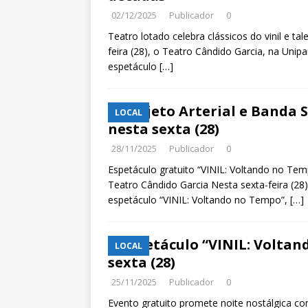
02/12/2025
Publicador
0
Teatro lotado celebra clássicos do vinil e ta
feira (28), o Teatro Cândido Garcia, na Uni
espetáculo
[…]
Projeto Arterial e Banda
LOCAL
nesta sexta (28)
28/11/2025
Publicador
0
Espetáculo gratuito “VINIL: Voltando no Temp
Teatro Cândido Garcia Nesta sexta-feira (28
espetáculo “VINIL: Voltando no Tempo”,
[…]
Espetáculo “VINIL: Voltan
LOCAL
sexta (28)
25/11/2025
Publicador
0
Evento gratuito promete noite nostálgica co