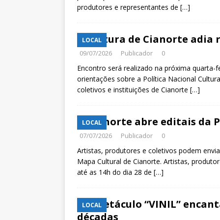
produtores e representantes de
[…]
Cultura de Cianorte adia 
LOCAL
09/07/2026
Publicador
0
Encontro será realizado na próxima quarta-fe
orientações sobre a Política Nacional Cultura 
coletivos e instituições de Cianorte
[…]
Cianorte abre editais da 
LOCAL
07/07/2026
Publicador
0
Artistas, produtores e coletivos podem envia
Mapa Cultural de Cianorte. Artistas, produtor
até as 14h do dia 28 de
[…]
Espetáculo “VINIL” encan
LOCAL
décadas