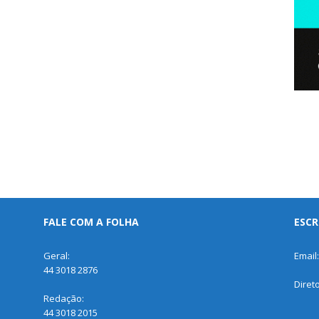
FALE COM A FOLHA
ESCR
Geral:
Email
44 3018 2876
Diret
Redação:
44 3018 2015