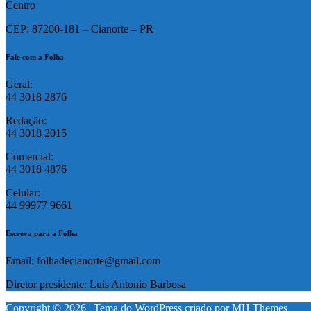
Centro
CEP: 87200-181 – Cianorte – PR
Fale com a Folha
Geral:
44 3018 2876
Redação:
44 3018 2015
Comercial:
44 3018 4876
Celular:
44 99977 9661
Escreva para a Folha
Email: folhadecianorte@gmail.com
Diretor presidente: Luis Antonio Barbosa
Copyright © 2026 | Tema do WordPress criado por
MH Themes