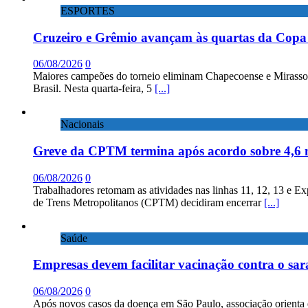
ESPORTES
Cruzeiro e Grêmio avançam às quartas da Copa 
06/08/2026
0
Maiores campeões do torneio eliminam Chapecoense e Mirassol; 
Brasil. Nesta quarta-feira, 5
[...]
Nacionais
Greve da CPTM termina após acordo sobre 4,6 
06/08/2026
0
Trabalhadores retomam as atividades nas linhas 11, 12, 13 e E
de Trens Metropolitanos (CPTM) decidiram encerrar
[...]
Saúde
Empresas devem facilitar vacinação contra o sa
06/08/2026
0
Após novos casos da doença em São Paulo, associação orienta 