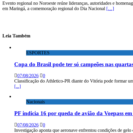
Evento regional no Noroeste reúne lideranças, autoridades e homenage
em Maringá, a comemoração regional do Dia Nacional
[…]
Leia Também
ESPORTES
Copa do Brasil pode ter só campeões nas quartas
07/08/2026
0
Classificação do Athletico-PR diante do Vitória pode formar um
[...]
Nacionais
PF indicia 16 por queda de avião da Voepass e
07/08/2026
0
Investigação aponta que aeronave enfrentou condições de gelo 