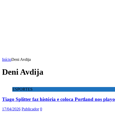
Início
Deni Avdija
Deni Avdija
ESPORTES
Tiago Splitter faz história e coloca Portland nos pla
17/04/2026
Publicador
0