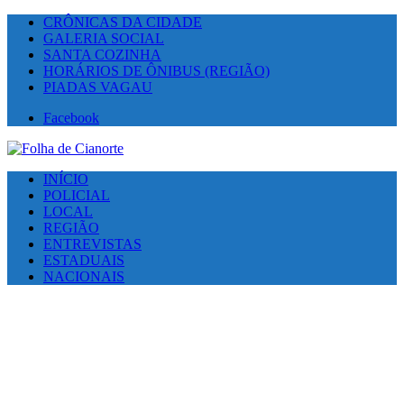
CRÔNICAS DA CIDADE
GALERIA SOCIAL
SANTA COZINHA
HORÁRIOS DE ÔNIBUS (REGIÃO)
PIADAS VAGAU
Facebook
INÍCIO
POLICIAL
LOCAL
REGIÃO
ENTREVISTAS
ESTADUAIS
NACIONAIS