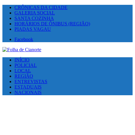
CRÔNICAS DA CIDADE
GALERIA SOCIAL
SANTA COZINHA
HORÁRIOS DE ÔNIBUS (REGIÃO)
PIADAS VAGAU
Facebook
INÍCIO
POLICIAL
LOCAL
REGIÃO
ENTREVISTAS
ESTADUAIS
NACIONAIS