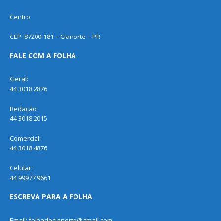
Centro
CEP: 87200-181 – Cianorte – PR
FALE COM A FOLHA
Geral:
44 3018 2876
Redação:
44 3018 2015
Comercial:
44 3018 4876
Celular:
44 99977 9661
ESCREVA PARA A FOLHA
Email: folhadecianorte@gmail.com