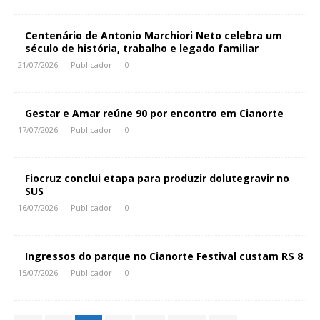
Centenário de Antonio Marchiori Neto celebra um
século de história, trabalho e legado familiar
21/07/2026
Publicador
0
Gestar e Amar reúne 90 por encontro em Cianorte
17/07/2026
Publicador
0
Fiocruz conclui etapa para produzir dolutegravir no
SUS
16/07/2026
Publicador
0
Ingressos do parque no Cianorte Festival custam R$ 8
15/07/2026
Publicador
0