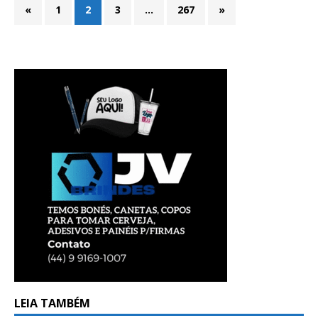
«
1
2
3
…
267
»
LEIA TAMBÉM