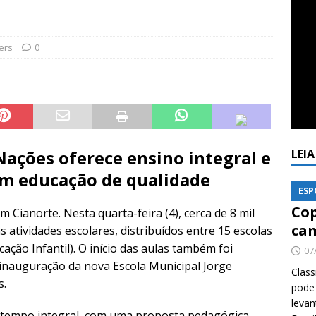
ers
0
ações oferece ensino integral e
LEI
m educação de qualidade
ESP
Cop
 Cianorte. Nesta quarta-feira (4), cerca de 8 mil
cam
 atividades escolares, distribuídos entre 15 escolas
ação Infantil). O início das aulas também foi
07
inauguração da nova Escola Municipal Jorge
Class
s.
pode 
levan
 tempo integral, com uma proposta pedagógica