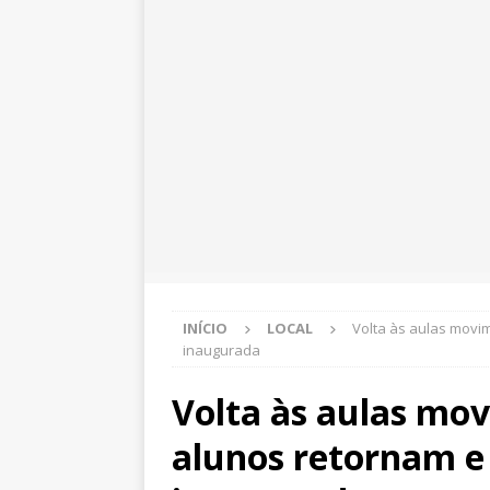
INÍCIO
LOCAL
Volta às aulas movim
inaugurada
Volta às aulas mov
alunos retornam e 