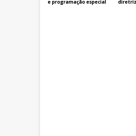
e programação especial
diretri