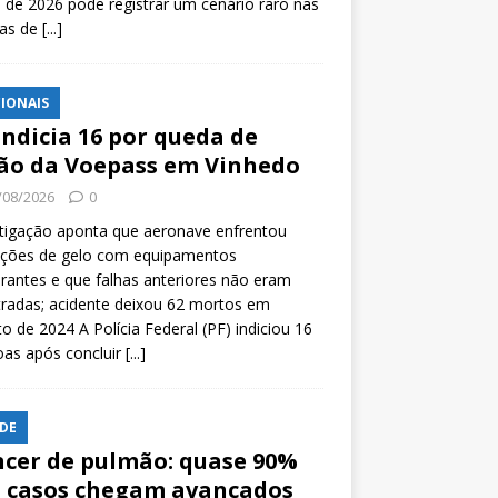
l de 2026 pode registrar um cenário raro nas
tas de
[...]
IONAIS
indicia 16 por queda de
ão da Voepass em Vinhedo
/08/2026
0
tigação aponta que aeronave enfrentou
ições de gelo com equipamentos
rantes e que falhas anteriores não eram
tradas; acidente deixou 62 mortos em
o de 2024 A Polícia Federal (PF) indiciou 16
oas após concluir
[...]
DE
cer de pulmão: quase 90%
 casos chegam avançados