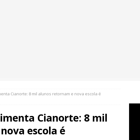
enta Cianorte: 8 mil alunos retornam e nova escola é
imenta Cianorte: 8 mil
nova escola é