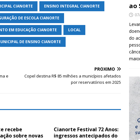
ao 
CIPAL CIANORTE
ENSINO INTEGRAL CIANORTE
07
GURAÇÃO DE ESCOLA CIANORTE
Levan
NTO EM EDUCAÇÃO CIANORTE
LOCAL
doenç
do ac
UNICIPAL DE ENSINO CIANORTE
pesso
cânc
maio
PRÓXIMO
rma e
Copel destina R$ 85 milhões a municípios afetados
por reservatórios em 2025
te recebe
Cianorte Festival 72 Anos:
tação sobre novas
ingressos antecipados do