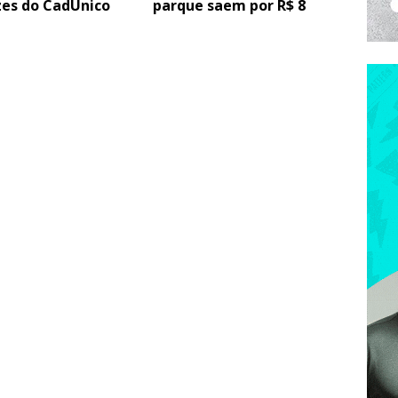
zes do CadÚnico
parque saem por R$ 8