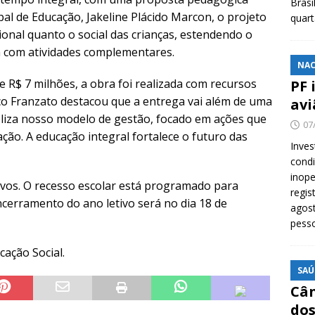
Brasi
al de Educação, Jakeline Plácido Marcon, o projeto
quar
onal quanto o social das crianças, estendendo o
 com atividades complementares.
NAC
R$ 7 milhões, a obra foi realizada com recursos
PF 
co Franzato destacou que a entrega vai além de uma
avi
oliza nosso modelo de gestão, focado em ações que
07
ão. A educação integral fortalece o futuro das
Inves
cond
inope
tivos. O recesso escolar está programado para
regis
encerramento do ano letivo será no dia 18 de
agost
pess
ação Social.
SAÚ
Cân
dos