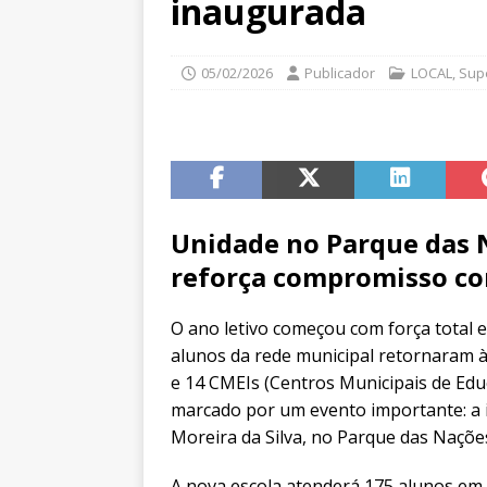
inaugurada
05/02/2026
Publicador
LOCAL
,
Sup
Unidade no Parque das N
reforça compromisso co
O ano letivo começou com força total em
alunos da rede municipal retornaram às
e 14 CMEIs (Centros Municipais de Educ
marcado por um evento importante: a 
Moreira da Silva, no Parque das Naçõe
A nova escola atenderá 175 alunos em