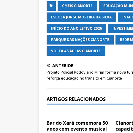
CMEIS CIANORTE
EDUCAÇÃO MUNI
ESCOLA JORGE MOREIRA DA SILVA
INAU
INÍCIO DO ANO LETIVO 2026
INVESTIME
PARQUE DAS NAÇÕES CIANORTE
REDE M
VOLTA ÀS AULAS CIANORTE
ANTERIOR
Projeto Policial Rodoviário Mirim forma nova tu
reforça educação no trânsito em Cianorte
ARTIGOS RELACIONADOS
Bar do Xará comemora 50
Cianor
anos com evento musical
capaci