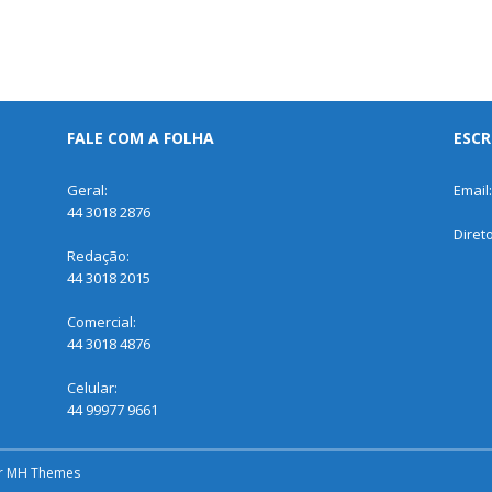
FALE COM A FOLHA
ESCR
Geral:
Email
44 3018 2876
Diret
Redação:
44 3018 2015
Comercial:
44 3018 4876
Celular:
44 99977 9661
r
MH Themes