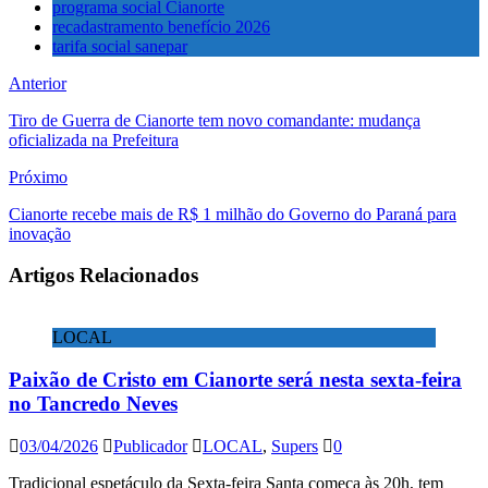
programa social Cianorte
recadastramento benefício 2026
tarifa social sanepar
Anterior
Tiro de Guerra de Cianorte tem novo comandante: mudança
oficializada na Prefeitura
Próximo
Cianorte recebe mais de R$ 1 milhão do Governo do Paraná para
inovação
Artigos Relacionados
LOCAL
Paixão de Cristo em Cianorte será nesta sexta-feira
no Tancredo Neves
03/04/2026
Publicador
LOCAL
,
Supers
0
Tradicional espetáculo da Sexta-feira Santa começa às 20h, tem