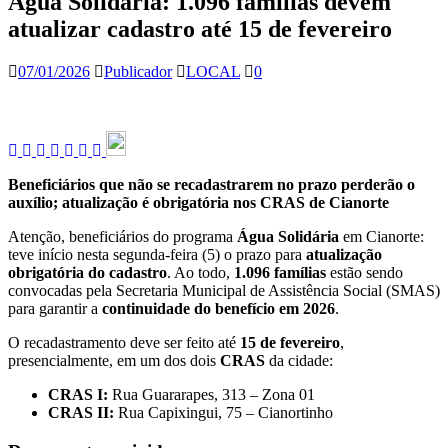
Água Solidária: 1.096 famílias devem
atualizar cadastro até 15 de fevereiro
07/01/2026
Publicador
LOCAL
0
Beneficiários que não se recadastrarem no prazo perderão o
auxílio; atualização é obrigatória nos CRAS de Cianorte
Atenção, beneficiários do programa
Água Solidária
em Cianorte:
teve início nesta segunda-feira (5) o prazo para
atualização
obrigatória do cadastro
. Ao todo,
1.096 famílias
estão sendo
convocadas pela Secretaria Municipal de Assistência Social (SMAS)
para garantir a
continuidade do benefício em 2026
.
O recadastramento deve ser feito até
15 de fevereiro
,
presencialmente, em um dos dois
CRAS
da cidade:
CRAS I:
Rua Guararapes, 313 – Zona 01
CRAS II:
Rua Capixingui, 75 – Cianortinho