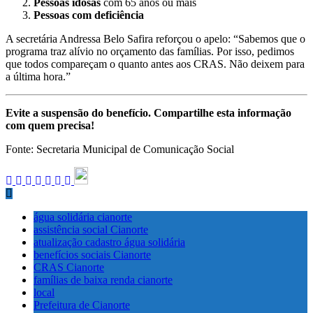
Pessoas idosas
com 65 anos ou mais
Pessoas com deficiência
A secretária Andressa Belo Safira reforçou o apelo: “Sabemos que o
programa traz alívio no orçamento das famílias. Por isso, pedimos
que todos compareçam o quanto antes aos CRAS. Não deixem para
a última hora.”
Evite a suspensão do benefício. Compartilhe esta informação
com quem precisa!
Fonte: Secretaria Municipal de Comunicação Social
água solidária cianorte
assistência social Cianorte
atualização cadastro água solidária
benefícios sociais Cianorte
CRAS Cianorte
famílias de baixa renda cianorte
local
Prefeitura de Cianorte